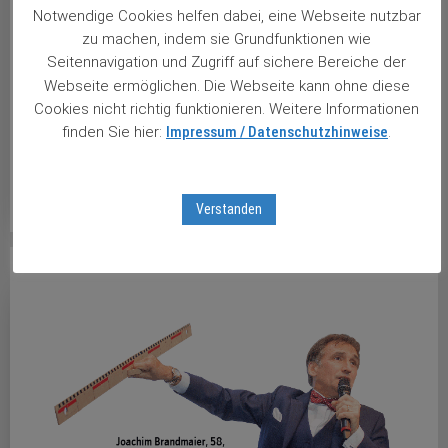
Notwendige Cookies helfen dabei, eine Webseite nutzbar
... erst kommt der Schmerz, dann das Geld ! Liebe
zu machen, indem sie Grundfunktionen wie
Leserinnen und -Leser, erinnern Sie sich? Vielen
Seitennavigation und Zugriff auf sichere Bereiche der
Börsianern fiel es Ende März letzten Jahres – inmitten
Webseite ermöglichen. Die Webseite kann ohne diese
der Coronavirus-Panik – sehr, sehr schwer, an der Börse
Cookies nicht richtig funktionieren. Weitere Informationen
einen klaren Kopf zu behalten. Deshab wurde ich auch in
finden Sie hier:
Impressum / Datenschutzhinweise
.
...
weiterlesen …
Verstanden