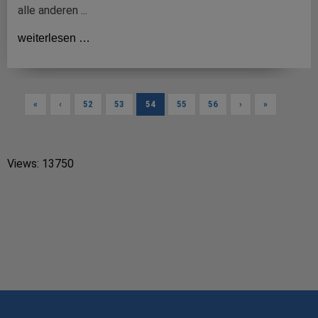
alle anderen ...
weiterlesen …
«
‹
52
53
54
55
56
›
»
Views: 13750