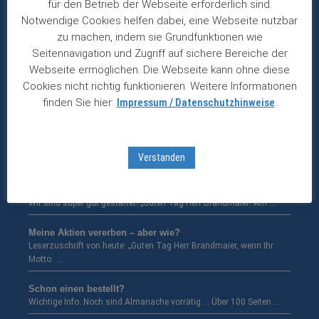
für den Betrieb der Webseite erforderlich sind.
Notwendige Cookies helfen dabei, eine Webseite nutzbar
ITW glänzt mit stabilem Wachstum
zu machen, indem sie Grundfunktionen wie
Gewinn legt langfristig um durchschnittlich sieben Prozent zu. Der
Seitennavigation und Zugriff auf sichere Bereiche der
amerikanische …
Webseite ermöglichen. Die Webseite kann ohne diese
Cookies nicht richtig funktionieren. Weitere Informationen
Heineken erhöht Zwischendividende
finden Sie hier:
Impressum / Datenschutzhinweise
.
Bierriese profitiert von Wachstum in Asien und Afrika. Eigentlich
hatten …
Fuchs mit starkem erstem Halbjahr
Verstanden
Umsatz und Gewinn wachsen zweistellig – Schaden an Fabrik in …
Börsenfieber in Österreich …
Wir sind super gut gestartet! „Guten Tag Herr Brandmaier! Am …
Meine Aktien vererben – aber wie?
Leserzuschrift von heute: „Guten Tag Herr Brandmaier, wenn Ihr
Motto: …
Schon einen bestellt?
Wichtige Info: Noch sind Almanache vorrätig … Über 100 Seiten …