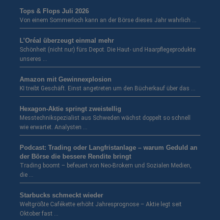
Tops & Flops Juli 2026
Von einem Sommerloch kann an der Börse dieses Jahr wahrlich …
L’Oréal überzeugt einmal mehr
Schönheit (nicht nur) fürs Depot. Die Haut- und Haarpflegeprodukte
unseres …
Amazon mit Gewinnexplosion
KI treibt Geschäft. Einst angetreten um den Bücherkauf über das …
Hexagon-Aktie springt zweistellig
Messtechnikspezialist aus Schweden wächst doppelt so schnell
wie erwartet. Analysten …
Podcast: Trading oder Langfristanlage – warum Geduld an
der Börse die bessere Rendite bringt
Trading boomt – befeuert von Neo-Brokern und Sozialen Medien,
die …
Starbucks schmeckt wieder
Weltgrößte Cafékette erhöht Jahresprognose – Aktie legt seit
Oktober fast …