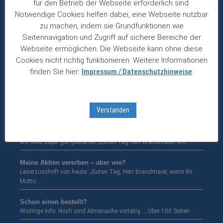
für den Betrieb der Webseite erforderlich sind.
Notwendige Cookies helfen dabei, eine Webseite nutzbar
ITW glänzt mit stabilem Wachstum
zu machen, indem sie Grundfunktionen wie
Gewinn legt langfristig um durchschnittlich sieben Prozent zu. Der
Seitennavigation und Zugriff auf sichere Bereiche der
amerikanische …
Webseite ermöglichen. Die Webseite kann ohne diese
Cookies nicht richtig funktionieren. Weitere Informationen
Heineken erhöht Zwischendividende
finden Sie hier:
Impressum / Datenschutzhinweise
.
Bierriese profitiert von Wachstum in Asien und Afrika. Eigentlich
hatten …
Fuchs mit starkem erstem Halbjahr
Verstanden
Umsatz und Gewinn wachsen zweistellig – Schaden an Fabrik in …
Börsenfieber in Österreich …
Wir sind super gut gestartet! „Guten Tag Herr Brandmaier! Am …
Meine Aktien vererben – aber wie?
Leserzuschrift von heute: „Guten Tag, Herr Brandmaier, wenn Ihr
Motto …
Schon einen bestellt?
Wichtige Info: Noch sind Almanache vorrätig … Über 100 Seiten …