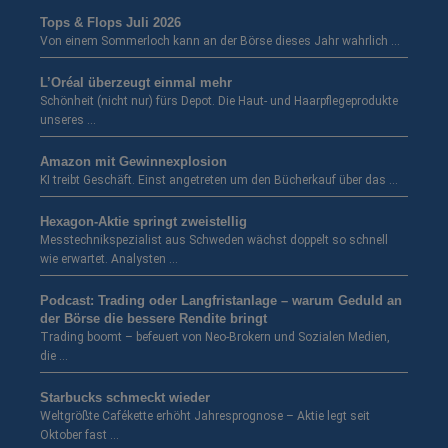
Tops & Flops Juli 2026
Von einem Sommerloch kann an der Börse dieses Jahr wahrlich …
L’Oréal überzeugt einmal mehr
Schönheit (nicht nur) fürs Depot. Die Haut- und Haarpflegeprodukte
unseres …
Amazon mit Gewinnexplosion
KI treibt Geschäft. Einst angetreten um den Bücherkauf über das …
Hexagon-Aktie springt zweistellig
Messtechnikspezialist aus Schweden wächst doppelt so schnell
wie erwartet. Analysten …
Podcast: Trading oder Langfristanlage – warum Geduld an
der Börse die bessere Rendite bringt
Trading boomt – befeuert von Neo-Brokern und Sozialen Medien,
die …
Starbucks schmeckt wieder
Weltgrößte Cafékette erhöht Jahresprognose – Aktie legt seit
Oktober fast …