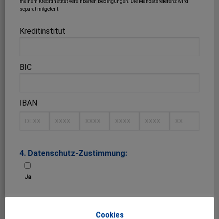
meinem Kreditinstitut vereinbarten Bedingungen. Die Mandatsreferenz wird
separat mitgeteilt.
Kreditinstitut
BIC
IBAN
4. Datenschutz-Zustimmung:
Ja
Ich habe die Datenschutzerklärung zur Kenntnis genommen und stimme hiermit
zu, dass Sie mir auch künftig bis auf Widerruf finanzbezogene
Cookies
Werbeinformationen der Börse Aktuell Verlag AG zusenden dürfen. Ich kann zu