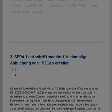
3. SEPA-Lastschriftmandat für einmalige
Abbuchung von 15 Euro erteilen:
Ja
Ich ermächtige die Börse Aktuell Verlag AG (Gläubiger-Identifikationsnummer
DE15ZZZ00000296713), Zahlungen von meinem Konto mittels Lastschrift
einmalig einzuziehen. Zugleich weise ich mein Kreditinstitut an, die von der
Börse Aktuell Verlag AG auf mein Konto gezogene Lastschrift einzulösen.
Hinweis: Ich kann innerhalb von acht Wochen, beginnend mit dem Belastungs­
datum, die Erstattung des belasteten Betrages verlangen. Es gelten dabei die mit