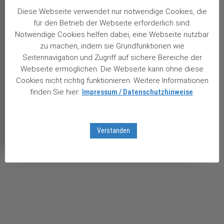
jeder Zeit der weiteren Sammlung, Speicherung und Verwendung meiner
Diese Webseite verwendet nur notwendige Cookies, die
personenbezogenen Daten für Werbezwecke bei der Börse Aktuell Verlag AG
für den Betrieb der Webseite erforderlich sind.
widersprechen. Meine Daten werden nicht an Dritte zu Zwecken der Werbung
weitergegeben.
Notwendige Cookies helfen dabei, eine Webseite nutzbar
zur Datenschutzerklärung
zu machen, indem sie Grundfunktionen wie
Seitennavigation und Zugriff auf sichere Bereiche der
5. Bestellung prüfen:
Webseite ermöglichen. Die Webseite kann ohne diese
Cookies nicht richtig funktionieren. Weitere Informationen
finden Sie hier:
Impressum / Datenschutzhinweise
.
Views: 342
Verstanden