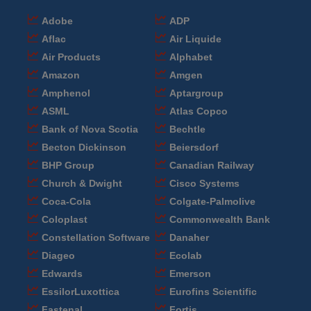
Adobe
ADP
Aflac
Air Liquide
Air Products
Alphabet
Amazon
Amgen
Amphenol
Aptargroup
ASML
Atlas Copco
Bank of Nova Scotia
Bechtle
Becton Dickinson
Beiersdorf
BHP Group
Canadian Railway
Church & Dwight
Cisco Systems
Coca-Cola
Colgate-Palmolive
Coloplast
Commonwealth Bank
Constellation Software
Danaher
Diageo
Ecolab
Edwards
Emerson
EssilorLuxottica
Eurofins Scientific
Fastenal
Fortis