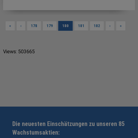
«
‹
178
179
180
181
182
›
»
Views: 503665
Die neuesten Einschätzungen zu unseren 85
Wachstumsaktien: