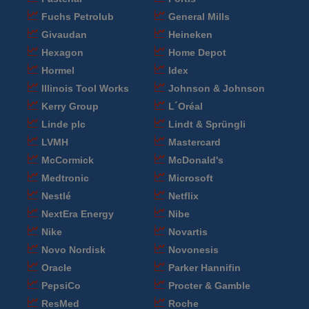
Fuchs Petrolub
General Mills
Givaudan
Heineken
Hexagon
Home Depot
Hormel
Idex
Illinois Tool Works
Johnson & Johnson
Kerry Group
L´Oréal
Linde plc
Lindt & Sprüngli
LVMH
Mastercard
McCormick
McDonald's
Medtronic
Microsoft
Nestlé
Netflix
NextEra Energy
Nibe
Nike
Novartis
Novo Nordisk
Novonesis
Oracle
Parker Hannifin
PepsiCo
Procter & Gamble
ResMed
Roche