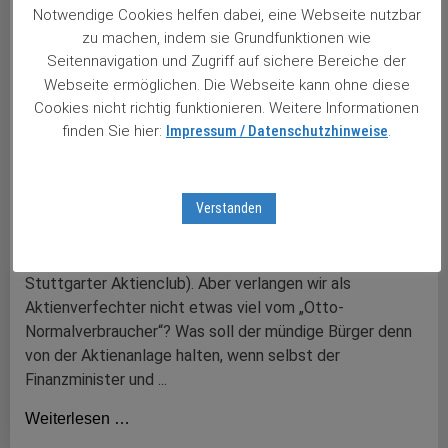
Notwendige Cookies helfen dabei, eine Webseite nutzbar
zu machen, indem sie Grundfunktionen wie
Seitennavigation und Zugriff auf sichere Bereiche der
Webseite ermöglichen. Die Webseite kann ohne diese
Cookies nicht richtig funktionieren. Weitere Informationen
finden Sie hier:
Impressum / Datenschutzhinweise
.
26.05.2021
Norwegen machts vor
Verstanden
Norwegen machts vorSehr geehrter Herr Brandmaier, ich
bewundere Ihren Missionseifer und bin selber seit Mitte
der 90iger Jahre mit im Boot (damals noch Mitglied im
Stuttgarter Aktienclub). Aber verlangen wir als
Aktienverfechter nicht etwas viel vom „Otto-
Normalverbraucher“? Was soll der mündige Bürger denn
von der Aktienanlage halten, wenn selbst der
Finanzminister und ...
Weiterlesen …