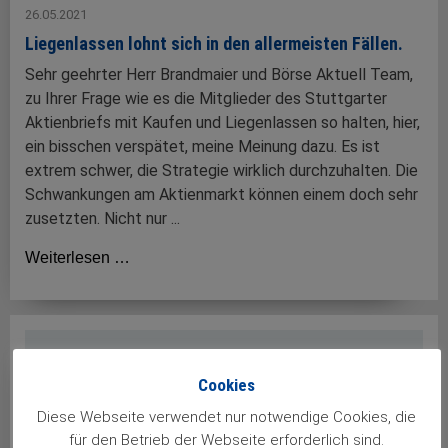
26.05.2021
Liegenlassen lohnt sich in den allermeisten Fällen.
Sehr geehrter Herr Brandmaier und Börse Aktuell Team,
zu Ihrer Frage wie es die Mitglieder des Stuttgarter
Aktienbriefs mit Kaufen und Liegenlassen so halten, hier,
ein bisschen verspätet, meine Meinung dazu. Es ist
extrem schwer, die Strategie wirklich durchzuhalten. Die
Schwankungen am Aktienmarkt können einem doch sehr
zusetzten. Nicht nur ...
Weiterlesen …
Cookies
Diese Webseite verwendet nur notwendige Cookies, die
für den Betrieb der Webseite erforderlich sind.