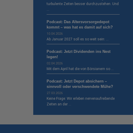
turbulente Zeiten besser durchzustehen. Und
…
Podcast: Das Altersvorsorgedepot
kommt – was hat es damit auf sich?
10.04.2026
Ab Januar 2027 soll es so weit sein: …
Podcast: Jetzt Dividenden ins Nest
legen!
02.04.2026
Mit dem April hat die von Börsianern so …
Podcast: Jetzt Depot absichern –
sinnvoll oder verschwendete Mühe?
27.03.2026
Keine Frage: Wir erleben nervenaufreibende
Zeiten an der …