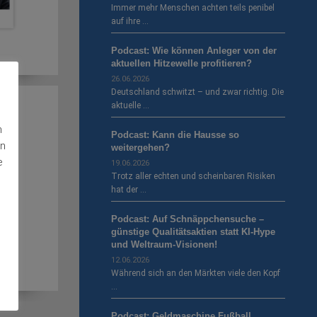
Immer mehr Menschen achten teils penibel
auf ihre …
Podcast: Wie können Anleger von der
aktuellen Hitzewelle profitieren?
26.06.2026
Deutschland schwitzt – und zwar richtig. Die
aktuelle …
n
Podcast: Kann die Hausse so
en
weitergehen?
e
19.06.2026
Trotz aller echten und scheinbaren Risiken
hat der …
Podcast: Auf Schnäppchensuche –
günstige Qualitätsaktien statt KI-Hype
und Weltraum-Visionen!
12.06.2026
Während sich an den Märkten viele den Kopf
…
Podcast: Geldmaschine Fußball