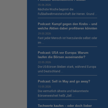
05.06.2026
Nächste Woche beginnt die
Fußballweltmeisterschaft der Herren. Grund …
Podcast: Kampf gegen den Krebs – und
welche Aktien dabei profitieren könnten
29.05.2026
Fast jeder Mensch ist hierzulande selbst oder
im …
Podcast: USA vor Europa: Warum
laufen die Börsen auseinander?
22.05.2026
Die US-Börsen bleiben stark, während Europa
und Deutschland …
Podcast: Sell in May and go away?
15.05.2026
Die vermutlich älteste und bekannteste
Börsenweisheit heißt „Sell …
Techwerte kaufen – oder doch lieber