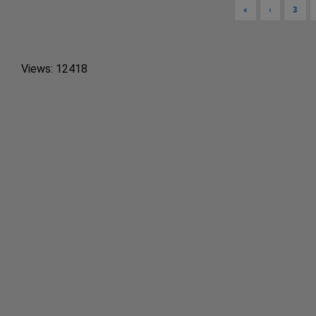
«
‹
3
Views: 12418