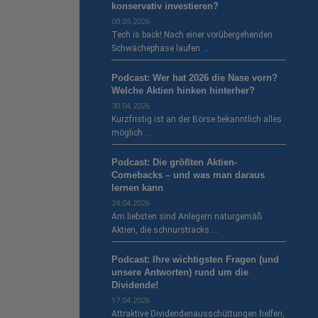
konservativ investieren?
08.05.2026
Tech is back! Nach einer vorübergehenden
Schwächephase laufen …
Podcast: Wer hat 2026 die Nase vorn?
Welche Aktien hinken hinterher?
30.04.2026
Kurzfristig ist an der Börse bekanntlich alles
möglich …
Podcast: Die größten Aktien-
Comebacks – und was man daraus
lernen kann
24.04.2026
Am liebsten sind Anlegern naturgemäß
Aktien, die schnurstracks …
Podcast: Ihre wichtigsten Fragen (und
unsere Antworten) rund um die
Dividende!
17.04.2026
Attraktive Dividendenausschüttungen helfen,