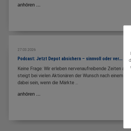
anhören …
27.03.2026
Podcast: Jetzt Depot absichern – sinnvoll oder ver...
d
Keine Frage: Wir erleben nervenaufreibende Zeiten an d
steigt bei vielen Aktionären der Wunsch nach einem Sic
dabei sein, wenn die Märkte ...
anhören …