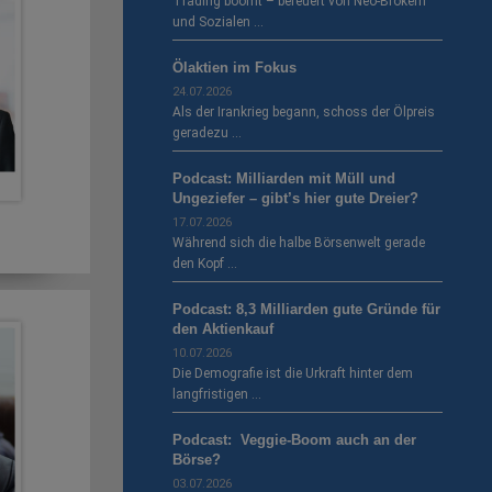
Trading boomt – befeuert von Neo-Brokern
und Sozialen …
Ölaktien im Fokus
24.07.2026
Als der Irankrieg begann, schoss der Ölpreis
geradezu …
Podcast: Milliarden mit Müll und
Ungeziefer – gibt’s hier gute Dreier?
17.07.2026
Während sich die halbe Börsenwelt gerade
den Kopf …
Podcast: 8,3 Milliarden gute Gründe für
den Aktienkauf
10.07.2026
Die Demografie ist die Urkraft hinter dem
langfristigen …
Podcast: Veggie-Boom auch an der
Börse?
03.07.2026