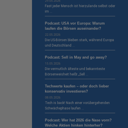
29.05.2026
Fast jeder Mensch ist hierzulande selbst oder
im …
Podcast: USA vor Europa: Warum
laufen die Börsen auseinander?
22.05.2026
Die US-Börsen bleiben stark, während Europa
und Deutschland …
Podcast: Sell in May and go away?
15.05.2026
Die vermutlich älteste und bekannteste
Börsenweisheit heißt „Sell …
Techwerte kaufen – oder doch lieber
konservativ investieren?
08.05.2026
Tech is back! Nach einer vorübergehenden
Schwächephase laufen …
Podcast: Wer hat 2026 die Nase vorn?
Welche Aktien hinken hinterher?