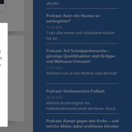
aktuelle …
Podcast: Kann die Hausse so
weitergehen?
19.06.2026
Trotz aller echten und scheinbaren Risiken
hat der …
n
Podcast: Auf Schnäppchensuche –
günstige Qualitätsaktien statt KI-Hype
en
und Weltraum-Visionen!
e
12.06.2026
Während sich an den Märkten viele den Kopf
…
Podcast: Geldmaschine Fußball
05.06.2026
Nächste Woche beginnt die
Fußballweltmeisterschaft der Herren. Grund …
Podcast: Kampf gegen den Krebs – und
welche Aktien dabei profitieren könnten