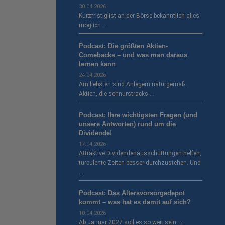
30.04.2026
Kurzfristig ist an der Börse bekanntlich alles
möglich …
Podcast: Die größten Aktien-
Comebacks – und was man daraus
lernen kann
24.04.2026
Am liebsten sind Anlegern naturgemäß
Aktien, die schnurstracks …
Podcast: Ihre wichtigsten Fragen (und
unsere Antworten) rund um die
Dividende!
17.04.2026
Attraktive Dividendenausschüttungen helfen,
turbulente Zeiten besser durchzustehen. Und
…
Podcast: Das Altersvorsorgedepot
kommt – was hat es damit auf sich?
10.04.2026
Ab Januar 2027 soll es so weit sein: …