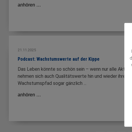
anhören …
21.11.2025
d
Podcast: Wachstumswerte auf der Kippe
Das Leben könnte so schön sein – wenn nur alle Aktien
nehmen sich auch Qualitätswerte hin und wieder ihre A
Wachstumspfad sogar gänzlich ...
anhören …