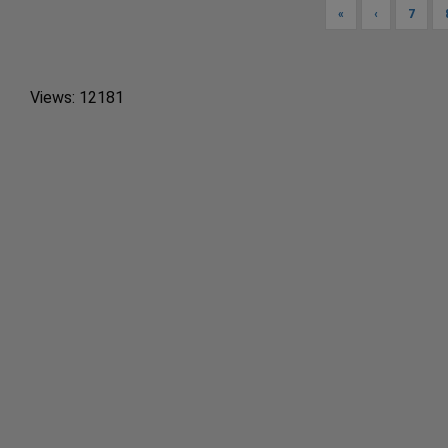
«
‹
7
Views: 12181