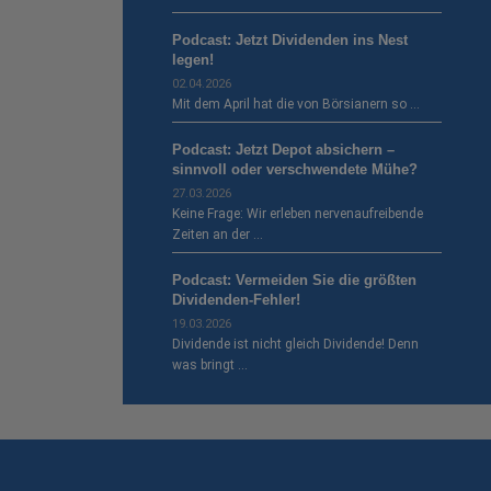
Podcast: Jetzt Dividenden ins Nest
legen!
02.04.2026
Mit dem April hat die von Börsianern so …
Podcast: Jetzt Depot absichern –
sinnvoll oder verschwendete Mühe?
27.03.2026
Keine Frage: Wir erleben nervenaufreibende
Zeiten an der …
Podcast: Vermeiden Sie die größten
Dividenden-Fehler!
19.03.2026
Dividende ist nicht gleich Dividende! Denn
was bringt …