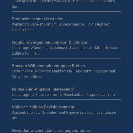
Trading boomt – befeuert von Neo-Brokern und Sozialen Medien,
die …
Starbucks schmeckt wieder
Weltgrößte Cafékette erhöht Jahresprognose – Aktie legt seit
Oktober fast …
Mögliche Sorgen bei Johnson & Johnson
Leserfrage: Warum muss Johnson & Johnson eine Milliardenstrafe
zahlen? Könnte …
Sherwin-Williams gibt ein gutes Bild ab
Farbenhersteller gewinnt Marktanteile – und setzt Prognose rauf.
Die wirtschaftliche …
Ist das Yum-Angebot interessant?
Leserfrage: Ich habe von meiner Hausbank ein Angebot von Yum …
Unilever: solides Basisinvestment
Konzentration auf Schönheit und Hygiene zahlt sich aus. „Besser
als …
Givaudan wächst stärker als angenommen