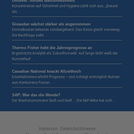
Unilever: solides Basisinvestment
Konzentration auf Schönheit und Hygiene zahlt sich aus. „Besser
als …
Givaudan wächst stärker als angenommen
Einmalkosten belasten vorübergehend. Das Beste gleich vorneweg:
Die Nachfrage zieht …
Thermo Fisher hebt die Jahresprognose an
KI-gestützte Analytik als Zukunftsmarkt. Auf lange Sicht weiß der
Kursverlauf …
Canadian National knackt Allzeithoch
Eisenbahnriese erhöht Prognose – und schlägt womöglich Nutzen
aus Konkurrenz-Fusion. …
SAP: War das die Wende?
Der Wachstumsmotor läuft und läuft … Die SAP-Aktie hat sich …
Impressum · Datenschutzhinweise