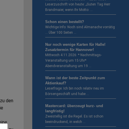
Leserzuschrift von heute: „Guten Tag Herr
Brandmaier, wenn Ihr Motto: …
Schon einen bestellt?
Wichtige Info: Noch sind Almanache vorrätig
… Über 100 Seiten …
Nur noch wenige Karten für Halle!
Zusatztermin für Hannover!
Mittwoch 4.11.2026: * Nachmittags-
Veranstaltung um 15 Uhr*
Abendveranstaltung um 19 …
Wann ist der beste Zeitpunkt zum
Aktienkauf?
Leserfrage: Ich bin noch relativ neu im
Börsengeschäft und habe …
 zu den
Mastercard: überzeugt kurz- und
ie
langfristig!
Zweistellig ist die Regel. Es ist schon
eine
beeindruckend, in welch …