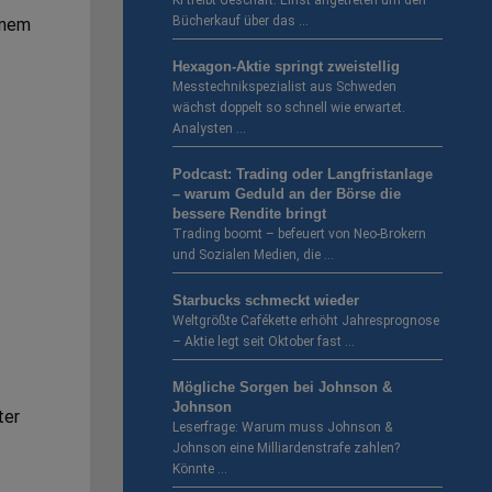
KI treibt Geschäft. Einst angetreten um den
Bücherkauf über das …
inem
Hexagon-Aktie springt zweistellig
Messtechnikspezialist aus Schweden
wächst doppelt so schnell wie erwartet.
Analysten …
Podcast: Trading oder Langfristanlage
– warum Geduld an der Börse die
bessere Rendite bringt
Trading boomt – befeuert von Neo-Brokern
und Sozialen Medien, die …
Starbucks schmeckt wieder
Weltgrößte Cafékette erhöht Jahresprognose
– Aktie legt seit Oktober fast …
Mögliche Sorgen bei Johnson &
Johnson
ter
Leserfrage: Warum muss Johnson &
Johnson eine Milliardenstrafe zahlen?
Könnte …