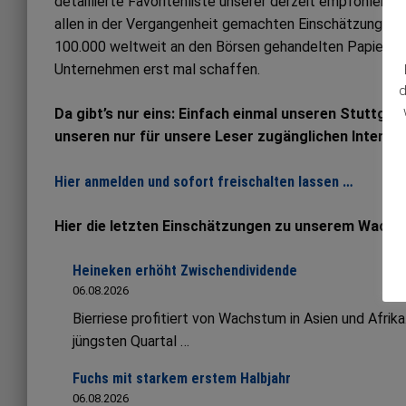
detaillierte Favoritenliste unserer derzeit empfohlene
allen in der Vergangenheit gemachten Einschätzungen. Al
100.000 weltweit an den Börsen gehandelten Papieren
Unternehmen erst mal schaffen.
d
Da gibt’s nur eins: Einfach einmal unseren Stuttgar
unseren nur für unsere Leser zugänglichen Interne
Hier anmelden und sofort freischalten lassen …
Hier die letzten Einschätzungen zu unserem Wachs
Heineken erhöht Zwischendividende
06.08.2026
Bierriese profitiert von Wachstum in Asien und Afrik
jüngsten Quartal …
Fuchs mit starkem erstem Halbjahr
06.08.2026