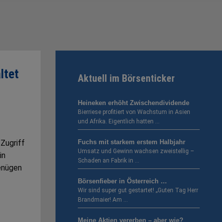
ltet
Aktuell im Börsenticker
Heineken erhöht Zwischendividende
Bierriese profitiert von Wachstum in Asien
und Afrika. Eigentlich hatten …
 Zugriff
Fuchs mit starkem erstem Halbjahr
Umsatz und Gewinn wachsen zweistellig –
in
Schaden an Fabrik in …
enügen
Börsenfieber in Österreich …
Wir sind super gut gestartet! „Guten Tag Herr
Brandmaier! Am …
Meine Aktien vererben – aber wie?