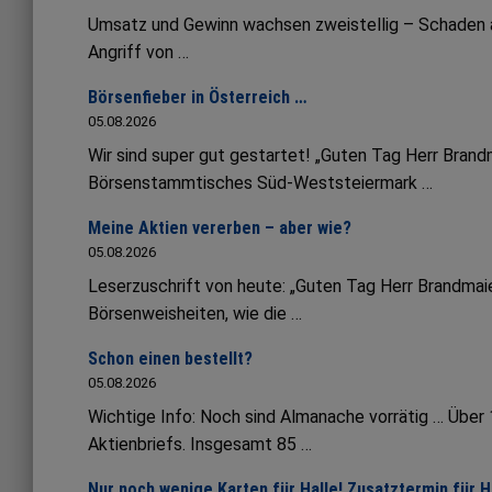
Umsatz und Gewinn wachsen zweistellig – Schaden an 
Angriff von …
Börsenfieber in Österreich …
05.08.2026
Wir sind super gut gestartet! „Guten Tag Herr Bran
Börsenstammtisches Süd-Weststeiermark …
Meine Aktien vererben – aber wie?
05.08.2026
Leserzuschrift von heute: „Guten Tag Herr Brandmaie
Börsenweisheiten, wie die …
Schon einen bestellt?
05.08.2026
Wichtige Info: Noch sind Almanache vorrätig … Übe
Aktienbriefs. Insgesamt 85 …
Nur noch wenige Karten für Halle! Zusatztermin für 