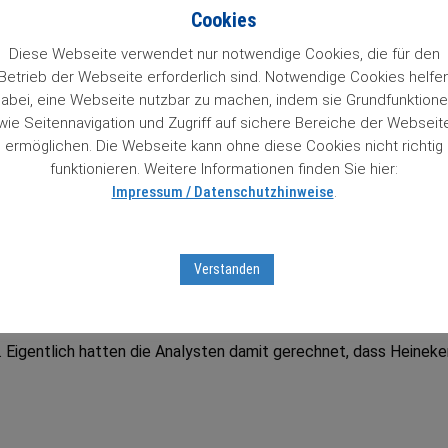
n 84 Wachstumstitel. Mit einem Klick auf den Titel gelangt man 
Cookies
so Zugriff auf Informationen zu unseren „84 Lieblingen“, die un
 das Prädikat Wachstumswert von uns erhalten haben. Das muss
Diese Webseite verwendet nur notwendige Cookies, die für den
Betrieb der Webseite erforderlich sind. Notwendige Cookies helfe
abei, eine Webseite nutzbar zu machen, indem sie Grundfunktion
wie Seitennavigation und Zugriff auf sichere Bereiche der Webseit
ter Aktienbrief unverbindlich testen
mit Sofortfreischaltung
z
ermöglichen. Die Webseite kann ohne diese Cookies nicht richtig
tseiten …
funktionieren. Weitere Informationen finden Sie hier:
Impressum / Datenschutzhinweise
.
tumsaktien in unserem Börsenticker:
Verstanden
a. Eigentlich hatten die Analysten damit gerechnet, dass Heineke