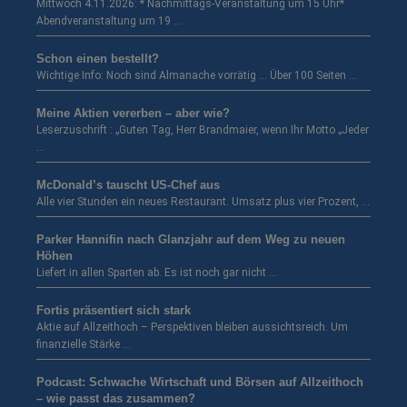
Mittwoch 4.11.2026: * Nachmittags-Veranstaltung um 15 Uhr*
Abendveranstaltung um 19 …
Schon einen bestellt?
Wichtige Info: Noch sind Almanache vorrätig … Über 100 Seiten …
Meine Aktien vererben – aber wie?
Leserzuschrift : „Guten Tag, Herr Brandmaier, wenn Ihr Motto „Jeder
…
McDonald’s tauscht US-Chef aus
Alle vier Stunden ein neues Restaurant. Umsatz plus vier Prozent, …
Parker Hannifin nach Glanzjahr auf dem Weg zu neuen
Höhen
Liefert in allen Sparten ab. Es ist noch gar nicht …
Fortis präsentiert sich stark
Aktie auf Allzeithoch – Perspektiven bleiben aussichtsreich. Um
finanzielle Stärke …
Podcast: Schwache Wirtschaft und Börsen auf Allzeithoch
– wie passt das zusammen?