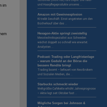
Schönheit (nicht nur) fürs Depot. Die Haut-
und Haarpflegeprodukte unseres …
n im
Amazon mit Gewinnexplosion
KI treibt Geschäft. Einst angetreten um den
Bücherkauf über das …
Hexagon-Aktie springt zweistellig
inem
Messtechnikspezialist aus Schweden
wächst doppelt so schnell wie erwartet.
Analysten …
Podcast: Trading oder Langfristanlage
– warum Geduld an der Börse die
bessere Rendite bringt
Trading boomt – befeuert von Neo-Brokern
und Sozialen Medien, die …
Starbucks schmeckt wieder
Weltgrößte Cafékette erhöht Jahresprognose
– Aktie legt seit Oktober fast …
Mögliche Sorgen bei Johnson &