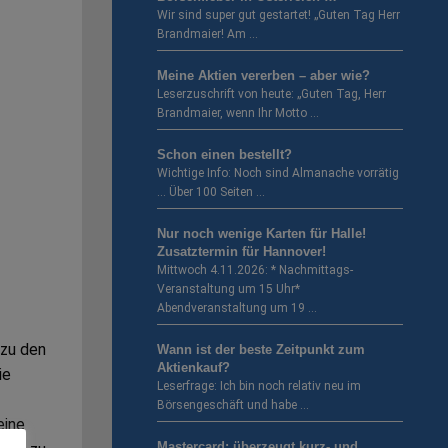
Wir sind super gut gestartet! „Guten Tag Herr
Brandmaier! Am …
Meine Aktien vererben – aber wie?
Leserzuschrift von heute: „Guten Tag, Herr
Brandmaier, wenn Ihr Motto …
Schon einen bestellt?
Wichtige Info: Noch sind Almanache vorrätig
… Über 100 Seiten …
Nur noch wenige Karten für Halle!
Zusatztermin für Hannover!
Mittwoch 4.11.2026: * Nachmittags-
Veranstaltung um 15 Uhr*
Abendveranstaltung um 19 …
 zu den
Wann ist der beste Zeitpunkt zum
Aktienkauf?
ie
Leserfrage: Ich bin noch relativ neu im
Börsengeschäft und habe …
eine
Mastercard: überzeugt kurz- und