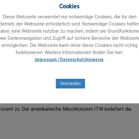
n 84 Wachstumstitel. Mit einem Klick auf den Titel gelangt man 
Cookies
so Zugriff auf Informationen zu unseren „84 Lieblingen“, die un
 das Prädikat Wachstumswert von uns erhalten haben. Das muss
Diese Webseite verwendet nur notwendige Cookies, die für den
Betrieb der Webseite erforderlich sind. Notwendige Cookies helfe
abei, eine Webseite nutzbar zu machen, indem sie Grundfunktion
wie Seitennavigation und Zugriff auf sichere Bereiche der Webseit
ter Aktienbrief unverbindlich testen
mit Sofortfreischaltung
z
ermöglichen. Die Webseite kann ohne diese Cookies nicht richtig
tseiten …
funktionieren. Weitere Informationen finden Sie hier:
Impressum / Datenschutzhinweise
.
tumsaktien in unserem Börsenticker:
Verstanden
Prozent zu. Der amerikanische Mischkonzern ITW beliefert die