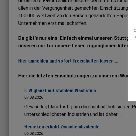
detaillierte Favoritenliste unserer derzeit empfohlene
allen in der Vergangenheit gemachten Einschätzungen. Al
100.000 weltweit an den Börsen gehandelten Papieren
Unternehmen erst mal schaffen.
d
Da gibt’s nur eins: Einfach einmal unseren Stuttgar
unseren nur für unsere Leser zugänglichen Interne
Hier anmelden und sofort freischalten lassen …
Hier die letzten Einschätzungen zu unserem Wachs
ITW glänzt mit stabilem Wachstum
07.08.2026
Gewinn legt langfristig um durchschnittlich sieben 
unterschiedlichsten Industrien und ist daher …
Heineken erhöht Zwischendividende
06.08.2026