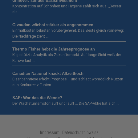
Unilever: solides Basisinvestment
Konzentration auf Schönheit und Hygiene zahlt sich aus. „Besser
als …
Givaudan wächst stärker als angenommen
Einmalkosten belasten vorübergehend. Das Beste gleich vorneweg:
Die Nachfrage zieht …
Thermo Fisher hebt die Jahresprognose an
KI-gestützte Analytik als Zukunftsmarkt. Auf lange Sicht weiß der
Kursverlauf …
Canadian National knackt Allzeithoch
Eisenbahnriese erhöht Prognose – und schlägt womöglich Nutzen
aus Konkurrenz-Fusion. …
SAP: War das die Wende?
Der Wachstumsmotor läuft und läuft … Die SAP-Aktie hat sich …
Impressum · Datenschutzhinweise