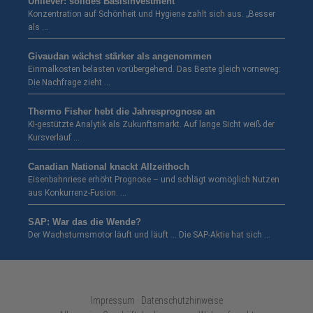
Unilever: solides Basisinvestment
Konzentration auf Schönheit und Hygiene zahlt sich aus. „Besser
als …
Givaudan wächst stärker als angenommen
Einmalkosten belasten vorübergehend. Das Beste gleich vorneweg:
Die Nachfrage zieht …
Thermo Fisher hebt die Jahresprognose an
KI-gestützte Analytik als Zukunftsmarkt. Auf lange Sicht weiß der
Kursverlauf …
Canadian National knackt Allzeithoch
Eisenbahnriese erhöht Prognose – und schlägt womöglich Nutzen
aus Konkurrenz-Fusion. …
SAP: War das die Wende?
Der Wachstumsmotor läuft und läuft … Die SAP-Aktie hat sich …
Impressum · Datenschutzhinweise