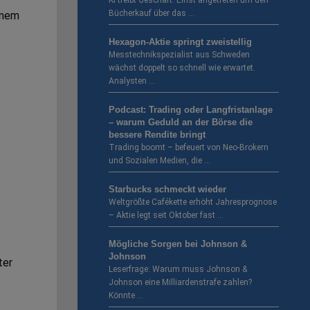
KI treibt Geschäft. Einst angetreten um den
Bücherkauf über das …
inem
Hexagon-Aktie springt zweistellig
Messtechnikspezialist aus Schweden
wächst doppelt so schnell wie erwartet.
Analysten …
Podcast: Trading oder Langfristanlage
– warum Geduld an der Börse die
bessere Rendite bringt
Trading boomt – befeuert von Neo-Brokern
und Sozialen Medien, die …
Starbucks schmeckt wieder
Weltgrößte Cafékette erhöht Jahresprognose
– Aktie legt seit Oktober fast …
Mögliche Sorgen bei Johnson &
Johnson
ter
Leserfrage: Warum muss Johnson &
Johnson eine Milliardenstrafe zahlen?
Könnte …