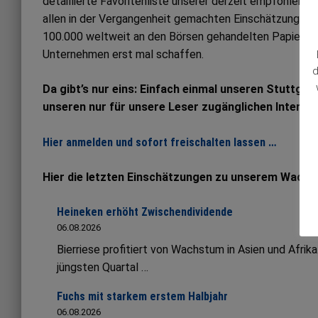
detaillierte Favoritenliste unserer derzeit empfohlene
allen in der Vergangenheit gemachten Einschätzungen. Al
100.000 weltweit an den Börsen gehandelten Papieren
Unternehmen erst mal schaffen.
d
Da gibt’s nur eins: Einfach einmal unseren Stuttgar
unseren nur für unsere Leser zugänglichen Interne
Hier anmelden und sofort freischalten lassen …
Hier die letzten Einschätzungen zu unserem Wachs
Heineken erhöht Zwischendividende
06.08.2026
Bierriese profitiert von Wachstum in Asien und Afrik
jüngsten Quartal …
Fuchs mit starkem erstem Halbjahr
06.08.2026