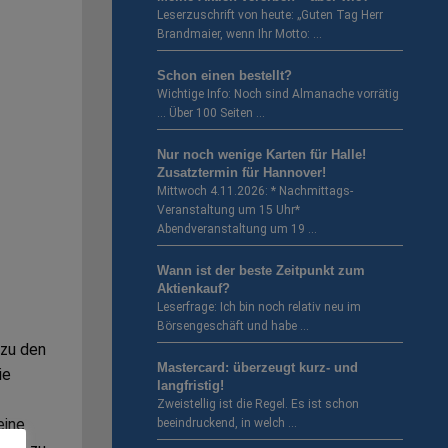
Leserzuschrift von heute: „Guten Tag Herr
Brandmaier, wenn Ihr Motto: …
Schon einen bestellt?
Wichtige Info: Noch sind Almanache vorrätig
… Über 100 Seiten …
Nur noch wenige Karten für Halle!
Zusatztermin für Hannover!
Mittwoch 4.11.2026: * Nachmittags-
Veranstaltung um 15 Uhr*
Abendveranstaltung um 19 …
Wann ist der beste Zeitpunkt zum
Aktienkauf?
Leserfrage: Ich bin noch relativ neu im
Börsengeschäft und habe …
 zu den
Mastercard: überzeugt kurz- und
ie
langfristig!
Zweistellig ist die Regel. Es ist schon
eine
beeindruckend, in welch …