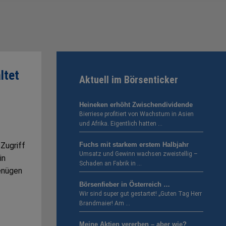
ltet
Aktuell im Börsenticker
Heineken erhöht Zwischendividende
Bierriese profitiert von Wachstum in Asien
und Afrika. Eigentlich hatten …
 Zugriff
Fuchs mit starkem erstem Halbjahr
Umsatz und Gewinn wachsen zweistellig –
in
Schaden an Fabrik in …
enügen
Börsenfieber in Österreich …
Wir sind super gut gestartet! „Guten Tag Herr
Brandmaier! Am …
Meine Aktien vererben – aber wie?