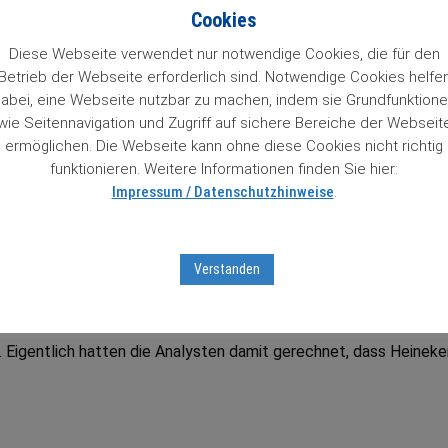
n 84 Wachstumstitel. Mit einem Klick auf den Titel gelangt man 
Cookies
so Zugriff auf Informationen zu unseren „84 Lieblingen“, die un
 das Prädikat Wachstumswert von uns erhalten haben. Das muss
Diese Webseite verwendet nur notwendige Cookies, die für den
Betrieb der Webseite erforderlich sind. Notwendige Cookies helfe
abei, eine Webseite nutzbar zu machen, indem sie Grundfunktion
wie Seitennavigation und Zugriff auf sichere Bereiche der Webseit
ter Aktienbrief unverbindlich testen
mit Sofortfreischaltung
z
ermöglichen. Die Webseite kann ohne diese Cookies nicht richtig
tseiten …
funktionieren. Weitere Informationen finden Sie hier:
Impressum / Datenschutzhinweise
.
tumsaktien in unserem Börsenticker:
Verstanden
a. Eigentlich hatten die Analysten damit gerechnet, dass Heineke