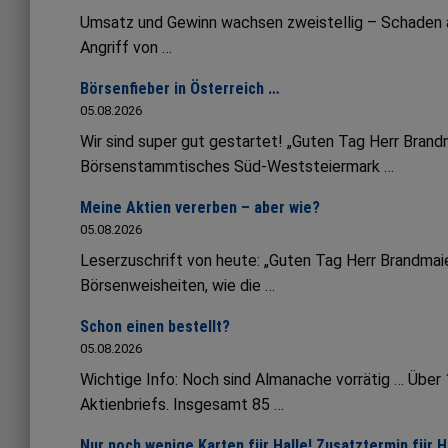
Umsatz und Gewinn wachsen zweistellig – Schaden an 
Angriff von …
Börsenfieber in Österreich …
05.08.2026
Wir sind super gut gestartet! „Guten Tag Herr Bran
Börsenstammtisches Süd-Weststeiermark …
Meine Aktien vererben – aber wie?
05.08.2026
Leserzuschrift von heute: „Guten Tag Herr Brandmaie
Börsenweisheiten, wie die …
Schon einen bestellt?
05.08.2026
Wichtige Info: Noch sind Almanache vorrätig … Übe
Aktienbriefs. Insgesamt 85 …
Nur noch wenige Karten für Halle! Zusatztermin für 