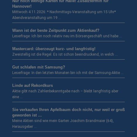
Nur noch wenige Karten für Halle! Zusatztermin für
Hannover!
Mittwoch 4.11.2026: * Nachmittags-Veranstaltung um 15 Uhr*
Abendveranstaltung um 19 …
Wann ist der beste Zeitpunkt zum Aktienkauf?
Leserfrage: Ich bin noch relativ neu im Börsengeschäft und habe …
Mastercard: überzeugt kurz- und langfristig!
Zweistellig ist die Regel. Es ist schon beeindruckend, in welch …
Gut schlafen mit Samsung?
Leserfrage: In den letzten Monaten bin ich mit der Samsung-Aktie …
Linde auf Rekordkurs
Aktie gibt nach Zahlenbekanntgabe nach – bleibt langfristig aber
eine …
Sie verkaufen Ihren Apfelbaum doch nicht, nur weil er groß
geworden ist …
Meine Aktien sind wie mein Garten Joachim Brandmaier (64),
Herausgeber …