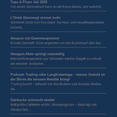
Tops & Flops Juli 2026
Von einem Sommerloch kann an der Börse dieses Jahr wahrlich …
L’Oréal überzeugt einmal mehr
Schönheit (nicht nur) fürs Depot. Die Haut- und Haarpflegeprodukte
unseres …
Amazon mit Gewinnexplosion
KI treibt Geschäft. Einst angetreten um den Bücherkauf über das …
Hexagon-Aktie springt zweistellig
Messtechnikspezialist aus Schweden wächst doppelt so schnell
wie erwartet. Analysten …
Podcast: Trading oder Langfristanlage – warum Geduld an
der Börse die bessere Rendite bringt
Trading boomt – befeuert von Neo-Brokern und Sozialen Medien,
die …
Starbucks schmeckt wieder
Weltgrößte Cafékette erhöht Jahresprognose – Aktie legt seit
Oktober fast …