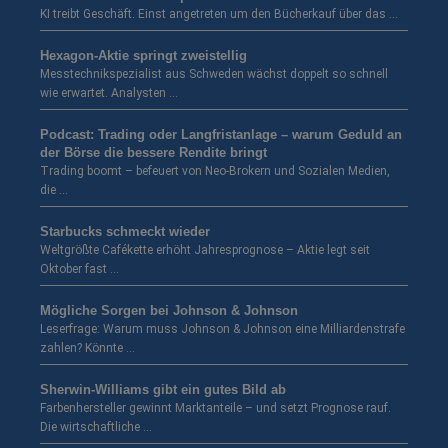
KI treibt Geschäft. Einst angetreten um den Bücherkauf über das …
Hexagon-Aktie springt zweistellig
Messtechnikspezialist aus Schweden wächst doppelt so schnell
wie erwartet. Analysten …
Podcast: Trading oder Langfristanlage – warum Geduld an
der Börse die bessere Rendite bringt
Trading boomt – befeuert von Neo-Brokern und Sozialen Medien,
die …
Starbucks schmeckt wieder
Weltgrößte Cafékette erhöht Jahresprognose – Aktie legt seit
Oktober fast …
Mögliche Sorgen bei Johnson & Johnson
Leserfrage: Warum muss Johnson & Johnson eine Milliardenstrafe
zahlen? Könnte …
Sherwin-Williams gibt ein gutes Bild ab
Farbenhersteller gewinnt Marktanteile – und setzt Prognose rauf.
Die wirtschaftliche …