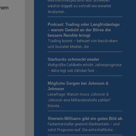
Messtechnikspezialist aus Schweden
wächst doppelt so schnell wie erwartet.
inem
Analysten …
Podcast: Trading oder Langfristanlage
– warum Geduld an der Börse die
bessere Rendite bringt
Trading boomt – befeuert von Neo-Brokern
und Sozialen Medien, die …
Starbucks schmeckt wieder
Weltgrößte Cafékette erhöht Jahresprognose
– Aktie legt seit Oktober fast …
Mögliche Sorgen bei Johnson &
Johnson
Leserfrage: Warum muss Johnson &
Johnson eine Milliardenstrafe zahlen?
Könnte …
Sherwin-Williams gibt ein gutes Bild ab
Farbenhersteller gewinnt Marktanteile – und
setzt Prognose rauf. Die wirtschaftliche …