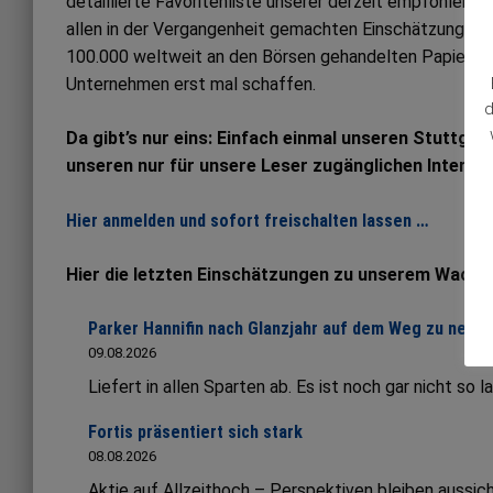
detaillierte Favoritenliste unserer derzeit empfohlene
allen in der Vergangenheit gemachten Einschätzungen. Al
100.000 weltweit an den Börsen gehandelten Papieren
Unternehmen erst mal schaffen.
d
Da gibt’s nur eins: Einfach einmal unseren Stuttgar
unseren nur für unsere Leser zugänglichen Interne
Hier anmelden und sofort freischalten lassen …
Hier die letzten Einschätzungen zu unserem Wachs
Parker Hannifin nach Glanzjahr auf dem Weg zu neue
09.08.2026
Liefert in allen Sparten ab. Es ist noch gar nicht so 
Fortis präsentiert sich stark
08.08.2026
Aktie auf Allzeithoch – Perspektiven bleiben aussich