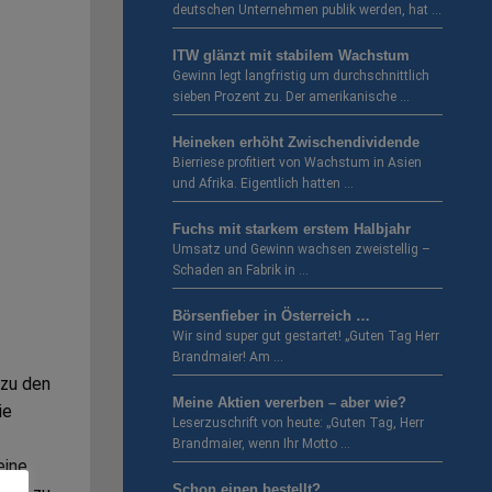
deutschen Unternehmen publik werden, hat …
ITW glänzt mit stabilem Wachstum
Gewinn legt langfristig um durchschnittlich
sieben Prozent zu. Der amerikanische …
Heineken erhöht Zwischendividende
Bierriese profitiert von Wachstum in Asien
und Afrika. Eigentlich hatten …
Fuchs mit starkem erstem Halbjahr
Umsatz und Gewinn wachsen zweistellig –
Schaden an Fabrik in …
Börsenfieber in Österreich …
Wir sind super gut gestartet! „Guten Tag Herr
Brandmaier! Am …
 zu den
Meine Aktien vererben – aber wie?
ie
Leserzuschrift von heute: „Guten Tag, Herr
Brandmaier, wenn Ihr Motto …
eine
Schon einen bestellt?