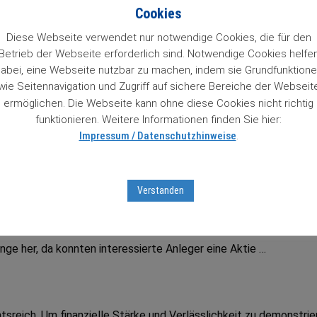
n 84 Wachstumstitel. Mit einem Klick auf den Titel gelangt man 
Cookies
so Zugriff auf Informationen zu unseren „84 Lieblingen“, die un
 das Prädikat Wachstumswert von uns erhalten haben. Das muss
Diese Webseite verwendet nur notwendige Cookies, die für den
Betrieb der Webseite erforderlich sind. Notwendige Cookies helfe
abei, eine Webseite nutzbar zu machen, indem sie Grundfunktion
wie Seitennavigation und Zugriff auf sichere Bereiche der Webseit
ter Aktienbrief unverbindlich testen
mit Sofortfreischaltung
z
ermöglichen. Die Webseite kann ohne diese Cookies nicht richtig
tseiten …
funktionieren. Weitere Informationen finden Sie hier:
Impressum / Datenschutzhinweise
.
tumsaktien in unserem Börsenticker:
Verstanden
n Höhen
lange her, da konnten interessierte Anleger eine Aktie …
tsreich. Um finanzielle Stärke und Verlässlichkeit zu demonstrie