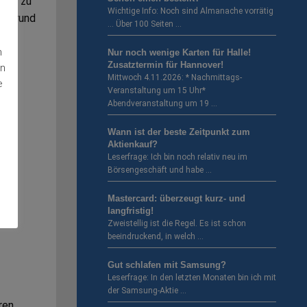
auch zu
Wichtige Info: Noch sind Almanache vorrätig
ter rund
… Über 100 Seiten …
 ein
n
Nur noch wenige Karten für Halle!
Zusatztermin für Hannover!
en
Mittwoch 4.11.2026: * Nachmittags-
e
u
Veranstaltung um 15 Uhr*
Abendveranstaltung um 19 …
Wann ist der beste Zeitpunkt zum
Aktienkauf?
Leserfrage: Ich bin noch relativ neu im
Börsengeschäft und habe …
Mastercard: überzeugt kurz- und
langfristig!
Zweistellig ist die Regel. Es ist schon
beeindruckend, in welch …
Gut schlafen mit Samsung?
Leserfrage: In den letzten Monaten bin ich mit
der Samsung-Aktie …
ren,