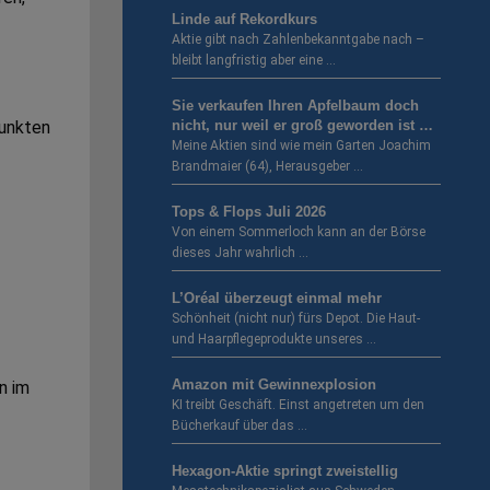
Linde auf Rekordkurs
Aktie gibt nach Zahlenbekanntgabe nach –
bleibt langfristig aber eine …
Sie verkaufen Ihren Apfelbaum doch
nicht, nur weil er groß geworden ist …
Punkten
Meine Aktien sind wie mein Garten Joachim
Brandmaier (64), Herausgeber …
Tops & Flops Juli 2026
Von einem Sommerloch kann an der Börse
dieses Jahr wahrlich …
L’Oréal überzeugt einmal mehr
Schönheit (nicht nur) fürs Depot. Die Haut-
und Haarpflegeprodukte unseres …
Amazon mit Gewinnexplosion
n im
KI treibt Geschäft. Einst angetreten um den
Bücherkauf über das …
Hexagon-Aktie springt zweistellig