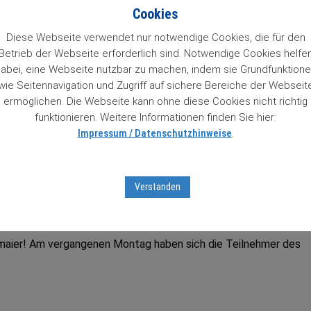
n 84 Wachstumstitel. Mit einem Klick auf den Titel gelangt man 
Cookies
so Zugriff auf Informationen zu unseren „84 Lieblingen“, die un
 das Prädikat Wachstumswert von uns erhalten haben. Das muss
Diese Webseite verwendet nur notwendige Cookies, die für den
Betrieb der Webseite erforderlich sind. Notwendige Cookies helfe
abei, eine Webseite nutzbar zu machen, indem sie Grundfunktion
wie Seitennavigation und Zugriff auf sichere Bereiche der Webseit
ter Aktienbrief unverbindlich testen
mit Sofortfreischaltung
z
ermöglichen. Die Webseite kann ohne diese Cookies nicht richtig
tseiten …
funktionieren. Weitere Informationen finden Sie hier:
Impressum / Datenschutzhinweise
.
tumsaktien in unserem Börsenticker:
Verstanden
dmaier! Am vergangenen Montag haben sich die Teilnehmer des