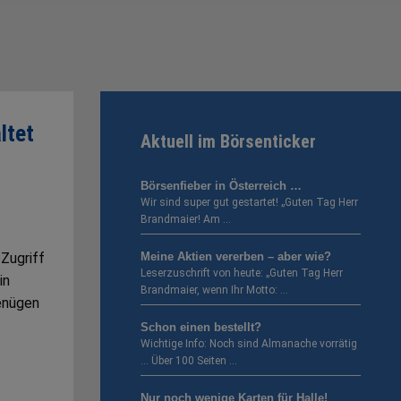
ltet
Aktuell im Börsenticker
Börsenfieber in Österreich …
Wir sind super gut gestartet! „Guten Tag Herr
Brandmaier! Am …
 Zugriff
Meine Aktien vererben – aber wie?
Leserzuschrift von heute: „Guten Tag Herr
in
Brandmaier, wenn Ihr Motto: …
enügen
Schon einen bestellt?
Wichtige Info: Noch sind Almanache vorrätig
… Über 100 Seiten …
Nur noch wenige Karten für Halle!