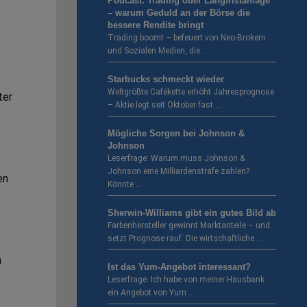
Podcast: Trading oder Langfristanlage
– warum Geduld an der Börse die
bessere Rendite bringt
Trading boomt – befeuert von Neo-Brokern
und Sozialen Medien, die …
Starbucks schmeckt wieder
Weltgrößte Cafékette erhöht Jahresprognose
ter
– Aktie legt seit Oktober fast …
Mögliche Sorgen bei Johnson &
Johnson
Leserfrage: Warum muss Johnson &
Johnson eine Milliardenstrafe zahlen?
en
Könnte …
Sherwin-Williams gibt ein gutes Bild ab
Farbenhersteller gewinnt Marktanteile – und
setzt Prognose rauf. Die wirtschaftliche …
n
Ist das Yum-Angebot interessant?
Leserfrage: Ich habe von meiner Hausbank
ein Angebot von Yum …