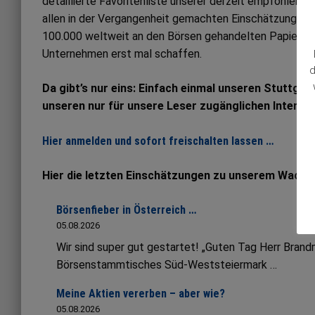
detaillierte Favoritenliste unserer derzeit empfohlene
allen in der Vergangenheit gemachten Einschätzungen. Al
100.000 weltweit an den Börsen gehandelten Papieren
Unternehmen erst mal schaffen.
d
Da gibt’s nur eins: Einfach einmal unseren Stuttgar
unseren nur für unsere Leser zugänglichen Interne
Hier anmelden und sofort freischalten lassen …
Hier die letzten Einschätzungen zu unserem Wachs
Börsenfieber in Österreich …
05.08.2026
Wir sind super gut gestartet! „Guten Tag Herr Bran
Börsenstammtisches Süd-Weststeiermark …
Meine Aktien vererben – aber wie?
05.08.2026