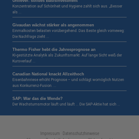
Unilever: solides Basisinvestment
Konzentration auf Schönheit und Hygiene zahlt sich aus. „Besser
als …
Givaudan wächst stärker als angenommen
Einmalkosten belasten vorübergehend. Das Beste gleich vorneweg:
Die Nachfrage zieht …
Thermo Fisher hebt die Jahresprognose an
KI-gestützte Analytik als Zukunftsmarkt. Auf lange Sicht weiß der
Kursverlauf …
Canadian National knackt Allzeithoch
Eisenbahnriese erhöht Prognose – und schlägt womöglich Nutzen
aus Konkurrenz-Fusion. …
SAP: War das die Wende?
Der Wachstumsmotor läuft und läuft … Die SAP-Aktie hat sich …
Impressum · Datenschutzhinweise