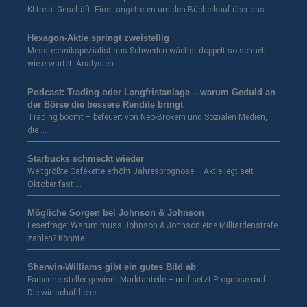
KI treibt Geschäft. Einst angetreten um den Bücherkauf über das …
Hexagon-Aktie springt zweistellig
Messtechnikspezialist aus Schweden wächst doppelt so schnell
wie erwartet. Analysten …
Podcast: Trading oder Langfristanlage – warum Geduld an
der Börse die bessere Rendite bringt
Trading boomt – befeuert von Neo-Brokern und Sozialen Medien,
die …
Starbucks schmeckt wieder
Weltgrößte Cafékette erhöht Jahresprognose – Aktie legt seit
Oktober fast …
Mögliche Sorgen bei Johnson & Johnson
Leserfrage: Warum muss Johnson & Johnson eine Milliardenstrafe
zahlen? Könnte …
Sherwin-Williams gibt ein gutes Bild ab
Farbenhersteller gewinnt Marktanteile – und setzt Prognose rauf.
Die wirtschaftliche …