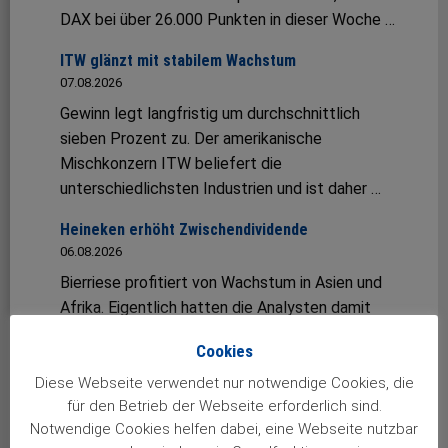
DAX bei über 26.000 Punkten in dieser Woche …
ITW glänzt mit stabilem Wachstum
07.08.2026
Gewinn legt langfristig um durchschnittlich
sieben Prozent zu. Der amerikanische
Mischkonzern ITW beliefert die
unterschiedlichsten Industrien und ist daher …
Heineken erhöht Zwischendividende
06.08.2026
Bierriese profitiert von Wachstum in Asien und
Afrika. Eigentlich hatten die Analysten damit
gerechnet, dass Heineken im jüngsten Quartal …
Cookies
Fuchs mit starkem erstem Halbjahr
Diese Webseite verwendet nur notwendige Cookies, die
06.08.2026
für den Betrieb der Webseite erforderlich sind.
Umsatz und Gewinn wachsen zweistellig –
Notwendige Cookies helfen dabei, eine Webseite nutzbar