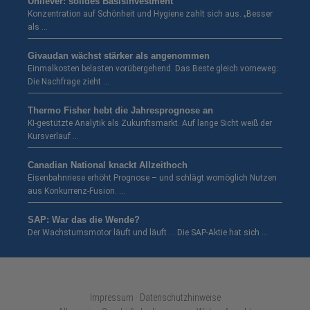
Unilever: solides Basisinvestment
Konzentration auf Schönheit und Hygiene zahlt sich aus. „Besser
als …
Givaudan wächst stärker als angenommen
Einmalkosten belasten vorübergehend. Das Beste gleich vorneweg:
Die Nachfrage zieht …
Thermo Fisher hebt die Jahresprognose an
KI-gestützte Analytik als Zukunftsmarkt. Auf lange Sicht weiß der
Kursverlauf …
Canadian National knackt Allzeithoch
Eisenbahnriese erhöht Prognose – und schlägt womöglich Nutzen
aus Konkurrenz-Fusion. …
SAP: War das die Wende?
Der Wachstumsmotor läuft und läuft … Die SAP-Aktie hat sich …
Impressum · Datenschutzhinweise