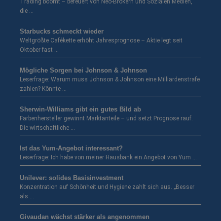
Trading boomt – befeuert von Neo-Brokern und Sozialen Medien,
die …
Starbucks schmeckt wieder
Weltgrößte Cafékette erhöht Jahresprognose – Aktie legt seit
Oktober fast …
Mögliche Sorgen bei Johnson & Johnson
Leserfrage: Warum muss Johnson & Johnson eine Milliardenstrafe
zahlen? Könnte …
Sherwin-Williams gibt ein gutes Bild ab
Farbenhersteller gewinnt Marktanteile – und setzt Prognose rauf.
Die wirtschaftliche …
Ist das Yum-Angebot interessant?
Leserfrage: Ich habe von meiner Hausbank ein Angebot von Yum …
Unilever: solides Basisinvestment
Konzentration auf Schönheit und Hygiene zahlt sich aus. „Besser
als …
Givaudan wächst stärker als angenommen