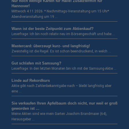
Nur noch wenige Karten für Halle! Zusatztermin für
Hannover!
Mittwoch 4.11.2026: * Nachmittags-Veranstaltung um 15 Uhr*
Abendveranstaltung um 19 …
Wann ist der beste Zeitpunkt zum Aktienkauf?
Leserfrage: Ich bin noch relativ neu im Börsengeschäft und habe …
Mastercard: überzeugt kurz- und langfristig!
Zweistellig ist die Regel. Es ist schon beeindruckend, in welch …
Gut schlafen mit Samsung?
Leserfrage: In den letzten Monaten bin ich mit der Samsung-Aktie …
Linde auf Rekordkurs
Aktie gibt nach Zahlenbekanntgabe nach – bleibt langfristig aber
eine …
Sie verkaufen Ihren Apfelbaum doch nicht, nur weil er groß
geworden ist …
Meine Aktien sind wie mein Garten Joachim Brandmaier (64),
Herausgeber …