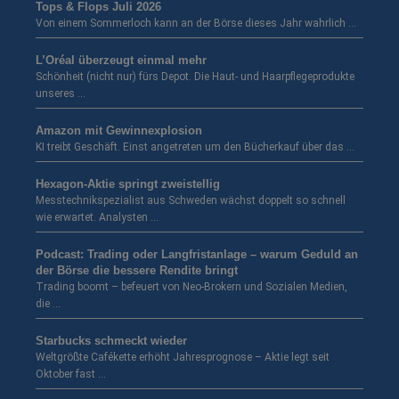
Tops & Flops Juli 2026
Von einem Sommerloch kann an der Börse dieses Jahr wahrlich …
L’Oréal überzeugt einmal mehr
Schönheit (nicht nur) fürs Depot. Die Haut- und Haarpflegeprodukte
unseres …
Amazon mit Gewinnexplosion
KI treibt Geschäft. Einst angetreten um den Bücherkauf über das …
Hexagon-Aktie springt zweistellig
Messtechnikspezialist aus Schweden wächst doppelt so schnell
wie erwartet. Analysten …
Podcast: Trading oder Langfristanlage – warum Geduld an
der Börse die bessere Rendite bringt
Trading boomt – befeuert von Neo-Brokern und Sozialen Medien,
die …
Starbucks schmeckt wieder
Weltgrößte Cafékette erhöht Jahresprognose – Aktie legt seit
Oktober fast …