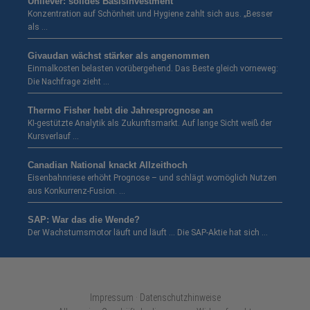
Unilever: solides Basisinvestment
Konzentration auf Schönheit und Hygiene zahlt sich aus. „Besser
als …
Givaudan wächst stärker als angenommen
Einmalkosten belasten vorübergehend. Das Beste gleich vorneweg:
Die Nachfrage zieht …
Thermo Fisher hebt die Jahresprognose an
KI-gestützte Analytik als Zukunftsmarkt. Auf lange Sicht weiß der
Kursverlauf …
Canadian National knackt Allzeithoch
Eisenbahnriese erhöht Prognose – und schlägt womöglich Nutzen
aus Konkurrenz-Fusion. …
SAP: War das die Wende?
Der Wachstumsmotor läuft und läuft … Die SAP-Aktie hat sich …
Impressum · Datenschutzhinweise