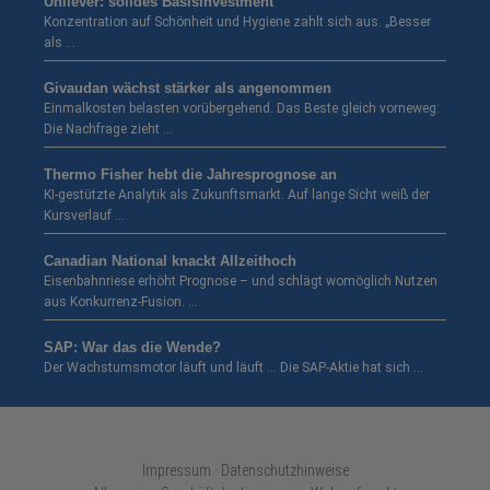
Unilever: solides Basisinvestment
Konzentration auf Schönheit und Hygiene zahlt sich aus. „Besser
als …
Givaudan wächst stärker als angenommen
Einmalkosten belasten vorübergehend. Das Beste gleich vorneweg:
Die Nachfrage zieht …
Thermo Fisher hebt die Jahresprognose an
KI-gestützte Analytik als Zukunftsmarkt. Auf lange Sicht weiß der
Kursverlauf …
Canadian National knackt Allzeithoch
Eisenbahnriese erhöht Prognose – und schlägt womöglich Nutzen
aus Konkurrenz-Fusion. …
SAP: War das die Wende?
Der Wachstumsmotor läuft und läuft … Die SAP-Aktie hat sich …
Impressum · Datenschutzhinweise