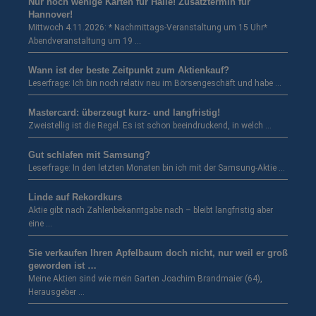
Nur noch wenige Karten für Halle! Zusatztermin für
Hannover!
Mittwoch 4.11.2026: * Nachmittags-Veranstaltung um 15 Uhr*
Abendveranstaltung um 19 …
Wann ist der beste Zeitpunkt zum Aktienkauf?
Leserfrage: Ich bin noch relativ neu im Börsengeschäft und habe …
Mastercard: überzeugt kurz- und langfristig!
Zweistellig ist die Regel. Es ist schon beeindruckend, in welch …
Gut schlafen mit Samsung?
Leserfrage: In den letzten Monaten bin ich mit der Samsung-Aktie …
Linde auf Rekordkurs
Aktie gibt nach Zahlenbekanntgabe nach – bleibt langfristig aber
eine …
Sie verkaufen Ihren Apfelbaum doch nicht, nur weil er groß
geworden ist …
Meine Aktien sind wie mein Garten Joachim Brandmaier (64),
Herausgeber …