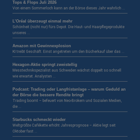
Tops & Flops Juli 2026
Von einem Sommerloch kann an der Börse dieses Jahr wahrlich …
L’Oréal überzeugt einmal mehr
Schönheit (nicht nur) fürs Depot. Die Haut- und Haarpflegeprodukte
unseres …
Amazon mit Gewinnexplosion
KI treibt Geschäft. Einst angetreten um den Bücherkauf über das …
Hexagon-Aktie springt zweistellig
Messtechnikspezialist aus Schweden wächst doppelt so schnell
wie erwartet. Analysten …
Podcast: Trading oder Langfristanlage – warum Geduld an
der Börse die bessere Rendite bringt
Trading boomt – befeuert von Neo-Brokern und Sozialen Medien,
die …
Starbucks schmeckt wieder
Weltgrößte Cafékette erhöht Jahresprognose – Aktie legt seit
Oktober fast …