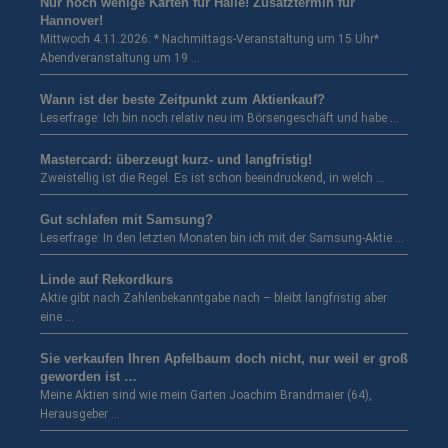
Nur noch wenige Karten für Halle! Zusatztermin für
Hannover!
Mittwoch 4.11.2026: * Nachmittags-Veranstaltung um 15 Uhr*
Abendveranstaltung um 19 …
Wann ist der beste Zeitpunkt zum Aktienkauf?
Leserfrage: Ich bin noch relativ neu im Börsengeschäft und habe …
Mastercard: überzeugt kurz- und langfristig!
Zweistellig ist die Regel. Es ist schon beeindruckend, in welch …
Gut schlafen mit Samsung?
Leserfrage: In den letzten Monaten bin ich mit der Samsung-Aktie …
Linde auf Rekordkurs
Aktie gibt nach Zahlenbekanntgabe nach – bleibt langfristig aber
eine …
Sie verkaufen Ihren Apfelbaum doch nicht, nur weil er groß
geworden ist …
Meine Aktien sind wie mein Garten Joachim Brandmaier (64),
Herausgeber …