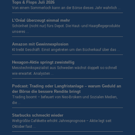
Tops & Flops Juli 2026
Von einem Sommerloch kann an der Börse dieses Jahr wahrlich …
L’Oréal überzeugt einmal mehr
Schönheit (nicht nur) fürs Depot. Die Haut- und Haarpflegeprodukte
unseres …
Amazon mit Gewinnexplosion
KI treibt Geschäft. Einst angetreten um den Bücherkauf über das …
Hexagon-Aktie springt zweistellig
Messtechnikspezialist aus Schweden wächst doppelt so schnell
wie erwartet. Analysten …
Podcast: Trading oder Langfristanlage – warum Geduld an
der Börse die bessere Rendite bringt
Trading boomt – befeuert von Neo-Brokern und Sozialen Medien,
die …
Starbucks schmeckt wieder
Weltgrößte Cafékette erhöht Jahresprognose – Aktie legt seit
Oktober fast …