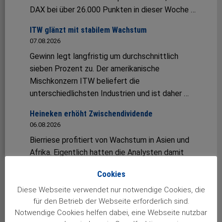
DAX bei über 26.000 Punkten in dieser Woche …
ITW glänzt mit stabilem Wachstum
07.08.2026
Gewinn legt langfristig um durchschnittlich
sieben Prozent zu. Der amerikanische
Mischkonzern ITW beliefert die
unterschiedlichsten Industrien und ist daher …
Heineken erhöht Zwischendividende
06.08.2026
Bierriese profitiert von Wachstum in Asien und
Afrika. Eigentlich hatten die Analysten damit
gerechnet, dass Heineken im jüngsten Quartal …
Cookies
Fuchs mit starkem erstem Halbjahr
Diese Webseite verwendet nur notwendige Cookies, die
06.08.2026
für den Betrieb der Webseite erforderlich sind.
Umsatz und Gewinn wachsen zweistellig –
Notwendige Cookies helfen dabei, eine Webseite nutzbar