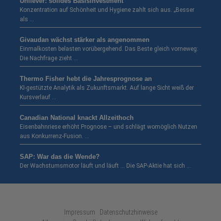
Unilever: solides Basisinvestment
Konzentration auf Schönheit und Hygiene zahlt sich aus. „Besser
als …
Givaudan wächst stärker als angenommen
Einmalkosten belasten vorübergehend. Das Beste gleich vorneweg:
Die Nachfrage zieht …
Thermo Fisher hebt die Jahresprognose an
KI-gestützte Analytik als Zukunftsmarkt. Auf lange Sicht weiß der
Kursverlauf …
Canadian National knackt Allzeithoch
Eisenbahnriese erhöht Prognose – und schlägt womöglich Nutzen
aus Konkurrenz-Fusion. …
SAP: War das die Wende?
Der Wachstumsmotor läuft und läuft … Die SAP-Aktie hat sich …
Impressum · Datenschutzhinweise