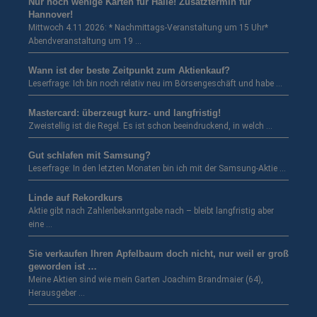
Nur noch wenige Karten für Halle! Zusatztermin für
Hannover!
Mittwoch 4.11.2026: * Nachmittags-Veranstaltung um 15 Uhr*
Abendveranstaltung um 19 …
Wann ist der beste Zeitpunkt zum Aktienkauf?
Leserfrage: Ich bin noch relativ neu im Börsengeschäft und habe …
Mastercard: überzeugt kurz- und langfristig!
Zweistellig ist die Regel. Es ist schon beeindruckend, in welch …
Gut schlafen mit Samsung?
Leserfrage: In den letzten Monaten bin ich mit der Samsung-Aktie …
Linde auf Rekordkurs
Aktie gibt nach Zahlenbekanntgabe nach – bleibt langfristig aber
eine …
Sie verkaufen Ihren Apfelbaum doch nicht, nur weil er groß
geworden ist …
Meine Aktien sind wie mein Garten Joachim Brandmaier (64),
Herausgeber …