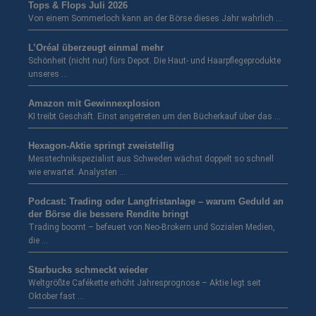
Tops & Flops Juli 2026
Von einem Sommerloch kann an der Börse dieses Jahr wahrlich …
L’Oréal überzeugt einmal mehr
Schönheit (nicht nur) fürs Depot. Die Haut- und Haarpflegeprodukte
unseres …
Amazon mit Gewinnexplosion
KI treibt Geschäft. Einst angetreten um den Bücherkauf über das …
Hexagon-Aktie springt zweistellig
Messtechnikspezialist aus Schweden wächst doppelt so schnell
wie erwartet. Analysten …
Podcast: Trading oder Langfristanlage – warum Geduld an
der Börse die bessere Rendite bringt
Trading boomt – befeuert von Neo-Brokern und Sozialen Medien,
die …
Starbucks schmeckt wieder
Weltgrößte Cafékette erhöht Jahresprognose – Aktie legt seit
Oktober fast …