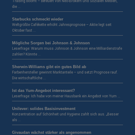
Trading boomt – befeuert von Neo-Brokern und Sozialen Medien,
die …
Starbucks schmeckt wieder
Weltgrößte Cafékette erhöht Jahresprognose – Aktie legt seit
Oktober fast …
Mögliche Sorgen bei Johnson & Johnson
Leserfrage: Warum muss Johnson & Johnson eine Milliardenstrafe
zahlen? Könnte …
Sherwin-Williams gibt ein gutes Bild ab
Farbenhersteller gewinnt Marktanteile – und setzt Prognose rauf.
Die wirtschaftliche …
Ist das Yum-Angebot interessant?
Leserfrage: Ich habe von meiner Hausbank ein Angebot von Yum …
Unilever: solides Basisinvestment
Konzentration auf Schönheit und Hygiene zahlt sich aus. „Besser
als …
Givaudan wächst stärker als angenommen