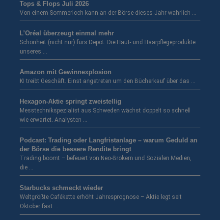
Tops & Flops Juli 2026
Von einem Sommerloch kann an der Börse dieses Jahr wahrlich …
L’Oréal überzeugt einmal mehr
Schönheit (nicht nur) fürs Depot. Die Haut- und Haarpflegeprodukte
unseres …
Amazon mit Gewinnexplosion
KI treibt Geschäft. Einst angetreten um den Bücherkauf über das …
Hexagon-Aktie springt zweistellig
Messtechnikspezialist aus Schweden wächst doppelt so schnell
wie erwartet. Analysten …
Podcast: Trading oder Langfristanlage – warum Geduld an
der Börse die bessere Rendite bringt
Trading boomt – befeuert von Neo-Brokern und Sozialen Medien,
die …
Starbucks schmeckt wieder
Weltgrößte Cafékette erhöht Jahresprognose – Aktie legt seit
Oktober fast …