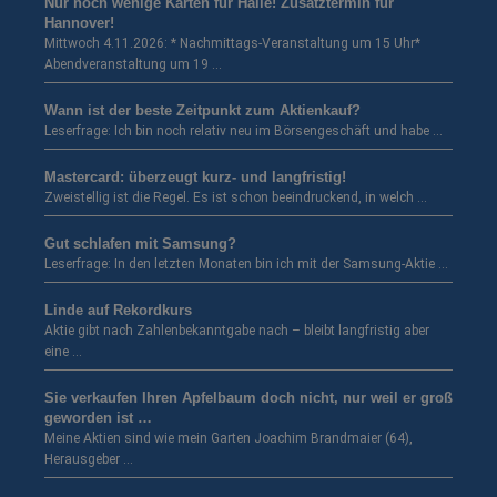
Nur noch wenige Karten für Halle! Zusatztermin für
Hannover!
Mittwoch 4.11.2026: * Nachmittags-Veranstaltung um 15 Uhr*
Abendveranstaltung um 19 …
Wann ist der beste Zeitpunkt zum Aktienkauf?
Leserfrage: Ich bin noch relativ neu im Börsengeschäft und habe …
Mastercard: überzeugt kurz- und langfristig!
Zweistellig ist die Regel. Es ist schon beeindruckend, in welch …
Gut schlafen mit Samsung?
Leserfrage: In den letzten Monaten bin ich mit der Samsung-Aktie …
Linde auf Rekordkurs
Aktie gibt nach Zahlenbekanntgabe nach – bleibt langfristig aber
eine …
Sie verkaufen Ihren Apfelbaum doch nicht, nur weil er groß
geworden ist …
Meine Aktien sind wie mein Garten Joachim Brandmaier (64),
Herausgeber …