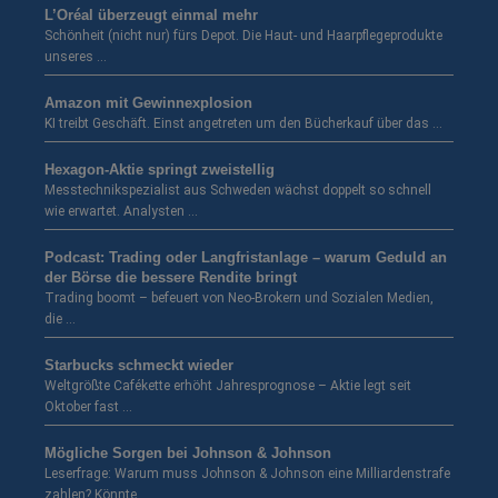
L’Oréal überzeugt einmal mehr
Schönheit (nicht nur) fürs Depot. Die Haut- und Haarpflegeprodukte
unseres …
Amazon mit Gewinnexplosion
KI treibt Geschäft. Einst angetreten um den Bücherkauf über das …
Hexagon-Aktie springt zweistellig
Messtechnikspezialist aus Schweden wächst doppelt so schnell
wie erwartet. Analysten …
Podcast: Trading oder Langfristanlage – warum Geduld an
der Börse die bessere Rendite bringt
Trading boomt – befeuert von Neo-Brokern und Sozialen Medien,
die …
Starbucks schmeckt wieder
Weltgrößte Cafékette erhöht Jahresprognose – Aktie legt seit
Oktober fast …
Mögliche Sorgen bei Johnson & Johnson
Leserfrage: Warum muss Johnson & Johnson eine Milliardenstrafe
zahlen? Könnte …