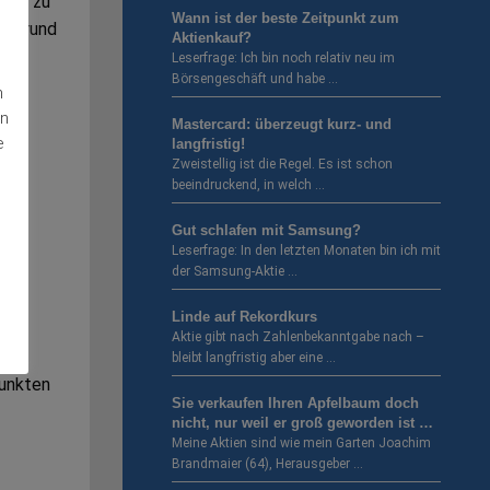
auch zu
Wann ist der beste Zeitpunkt zum
ter rund
Aktienkauf?
 ein
Leserfrage: Ich bin noch relativ neu im
Börsengeschäft und habe …
n
en
Mastercard: überzeugt kurz- und
u
e
langfristig!
Zweistellig ist die Regel. Es ist schon
beeindruckend, in welch …
Gut schlafen mit Samsung?
Leserfrage: In den letzten Monaten bin ich mit
der Samsung-Aktie …
Linde auf Rekordkurs
Aktie gibt nach Zahlenbekanntgabe nach –
bleibt langfristig aber eine …
Punkten
Sie verkaufen Ihren Apfelbaum doch
nicht, nur weil er groß geworden ist …
Meine Aktien sind wie mein Garten Joachim
Brandmaier (64), Herausgeber …