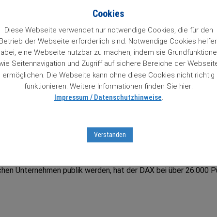
n 84 Wachstumstitel. Mit einem Klick auf den Titel gelangt man 
Cookies
so Zugriff auf Informationen zu unseren „84 Lieblingen“, die un
 das Prädikat Wachstumswert von uns erhalten haben. Das muss
Diese Webseite verwendet nur notwendige Cookies, die für den
Betrieb der Webseite erforderlich sind. Notwendige Cookies helfe
abei, eine Webseite nutzbar zu machen, indem sie Grundfunktion
ter Aktienbrief unverbindlich testen
mit Sofortfreischaltung
z
wie Seitennavigation und Zugriff auf sichere Bereiche der Webseit
tseiten …
ermöglichen. Die Webseite kann ohne diese Cookies nicht richtig
funktionieren. Weitere Informationen finden Sie hier:
Impressum / Datenschutzhinweise
.
tumsaktien in unserem Börsenticker:
Verstanden
ithoch – wie passt das zusammen?
hen Unternehmen publik werden, hat der DAX bei über 26.000 