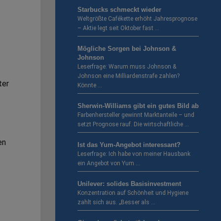
Starbucks schmeckt wieder
Weltgrößte Cafékette erhöht Jahresprognose
– Aktie legt seit Oktober fast …
Mögliche Sorgen bei Johnson &
Johnson
Leserfrage: Warum muss Johnson &
Johnson eine Milliardenstrafe zahlen?
ter
Könnte …
Sherwin-Williams gibt ein gutes Bild ab
Farbenhersteller gewinnt Marktanteile – und
setzt Prognose rauf. Die wirtschaftliche …
en
Ist das Yum-Angebot interessant?
Leserfrage: Ich habe von meiner Hausbank
ein Angebot von Yum …
Unilever: solides Basisinvestment
Konzentration auf Schönheit und Hygiene
zahlt sich aus. „Besser als …