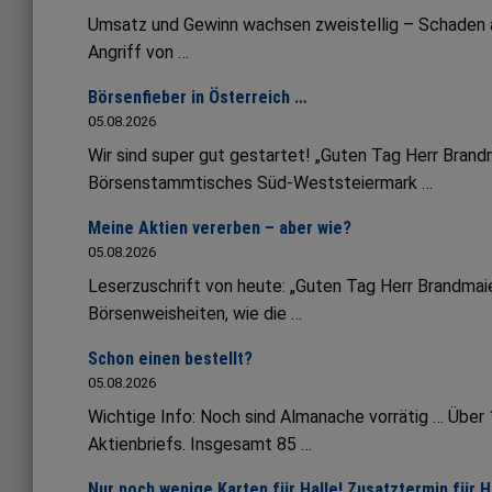
Umsatz und Gewinn wachsen zweistellig – Schaden an 
Angriff von …
Börsenfieber in Österreich …
05.08.2026
Wir sind super gut gestartet! „Guten Tag Herr Bran
Börsenstammtisches Süd-Weststeiermark …
Meine Aktien vererben – aber wie?
05.08.2026
Leserzuschrift von heute: „Guten Tag Herr Brandmaie
Börsenweisheiten, wie die …
Schon einen bestellt?
05.08.2026
Wichtige Info: Noch sind Almanache vorrätig … Übe
Aktienbriefs. Insgesamt 85 …
Nur noch wenige Karten für Halle! Zusatztermin für 