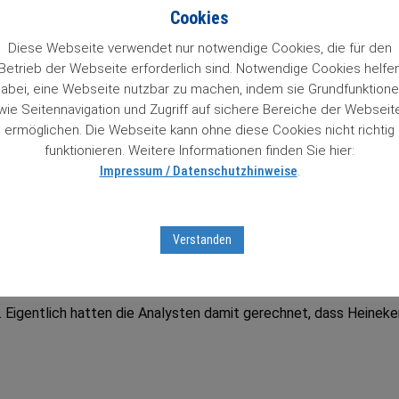
n 84 Wachstumstitel. Mit einem Klick auf den Titel gelangt man 
Cookies
so Zugriff auf Informationen zu unseren „84 Lieblingen“, die un
 das Prädikat Wachstumswert von uns erhalten haben. Das muss
Diese Webseite verwendet nur notwendige Cookies, die für den
Betrieb der Webseite erforderlich sind. Notwendige Cookies helfe
abei, eine Webseite nutzbar zu machen, indem sie Grundfunktion
wie Seitennavigation und Zugriff auf sichere Bereiche der Webseit
ter Aktienbrief unverbindlich testen
mit Sofortfreischaltung
z
ermöglichen. Die Webseite kann ohne diese Cookies nicht richtig
tseiten …
funktionieren. Weitere Informationen finden Sie hier:
Impressum / Datenschutzhinweise
.
tumsaktien in unserem Börsenticker:
Verstanden
a. Eigentlich hatten die Analysten damit gerechnet, dass Heineke