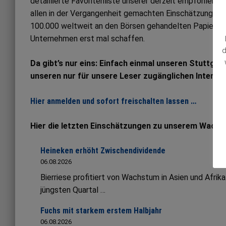
detaillierte Favoritenliste unserer derzeit empfohlene
allen in der Vergangenheit gemachten Einschätzungen. Al
100.000 weltweit an den Börsen gehandelten Papieren
Unternehmen erst mal schaffen.
d
Da gibt’s nur eins: Einfach einmal unseren Stuttgar
unseren nur für unsere Leser zugänglichen Interne
Hier anmelden und sofort freischalten lassen …
Hier die letzten Einschätzungen zu unserem Wachs
Heineken erhöht Zwischendividende
06.08.2026
Bierriese profitiert von Wachstum in Asien und Afrik
jüngsten Quartal …
Fuchs mit starkem erstem Halbjahr
06.08.2026