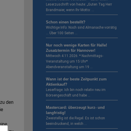
Leserzuschrift von heute: „Guten Tag Herr
Brandmaier, wenn Ihr Motto: …
Schon einen bestellt?
Wichtige Info: Noch sind Almanache vorrätig
… Über 100 Seiten …
Nur noch wenige Karten für Halle!
Zusatztermin für Hannover!
Mittwoch 4.11.2026: * Nachmittags-
Veranstaltung um 15 Uhr*
Abendveranstaltung um 19 …
Wann ist der beste Zeitpunkt zum
Aktienkauf?
Leserfrage: Ich bin noch relativ neu im
Börsengeschäft und habe …
 zu den
Mastercard: überzeugt kurz- und
ie
langfristig!
Zweistellig ist die Regel. Es ist schon
eine
beeindruckend, in welch …