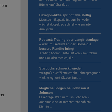
KI treibt Geschäft. Einst angetreten um den
Bücherkauf über das …
inem
Hexagon-Aktie springt zweistellig
Messtechnikspezialist aus Schweden
wächst doppelt so schnell wie erwartet.
Analysten …
Podcast: Trading oder Langfristanlage
– warum Geduld an der Börse die
bessere Rendite bringt
Trading boomt – befeuert von Neo-Brokern
und Sozialen Medien, die …
Starbucks schmeckt wieder
Weltgrößte Cafékette erhöht Jahresprognose
– Aktie legt seit Oktober fast …
Mögliche Sorgen bei Johnson &
Johnson
ter
Leserfrage: Warum muss Johnson &
Johnson eine Milliardenstrafe zahlen?
Könnte …