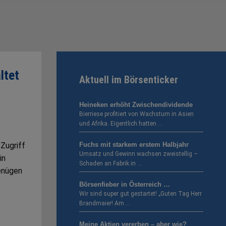
ltet
Aktuell im Börsenticker
Heineken erhöht Zwischendividende
Bierriese profitiert von Wachstum in Asien
und Afrika. Eigentlich hatten …
 Zugriff
Fuchs mit starkem erstem Halbjahr
Umsatz und Gewinn wachsen zweistellig –
in
Schaden an Fabrik in …
enügen
Börsenfieber in Österreich …
Wir sind super gut gestartet! „Guten Tag Herr
Brandmaier! Am …
Meine Aktien vererben – aber wie?