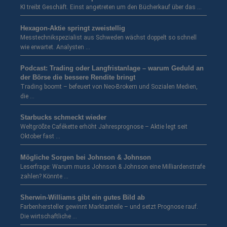
KI treibt Geschäft. Einst angetreten um den Bücherkauf über das …
Hexagon-Aktie springt zweistellig
Messtechnikspezialist aus Schweden wächst doppelt so schnell
wie erwartet. Analysten …
Podcast: Trading oder Langfristanlage – warum Geduld an
der Börse die bessere Rendite bringt
Trading boomt – befeuert von Neo-Brokern und Sozialen Medien,
die …
Starbucks schmeckt wieder
Weltgrößte Cafékette erhöht Jahresprognose – Aktie legt seit
Oktober fast …
Mögliche Sorgen bei Johnson & Johnson
Leserfrage: Warum muss Johnson & Johnson eine Milliardenstrafe
zahlen? Könnte …
Sherwin-Williams gibt ein gutes Bild ab
Farbenhersteller gewinnt Marktanteile – und setzt Prognose rauf.
Die wirtschaftliche …