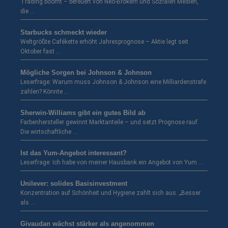
Trading boomt – befeuert von Neo-Brokern und Sozialen Medien,
die …
Starbucks schmeckt wieder
Weltgrößte Cafékette erhöht Jahresprognose – Aktie legt seit
Oktober fast …
Mögliche Sorgen bei Johnson & Johnson
Leserfrage: Warum muss Johnson & Johnson eine Milliardenstrafe
zahlen? Könnte …
Sherwin-Williams gibt ein gutes Bild ab
Farbenhersteller gewinnt Marktanteile – und setzt Prognose rauf.
Die wirtschaftliche …
Ist das Yum-Angebot interessant?
Leserfrage: Ich habe von meiner Hausbank ein Angebot von Yum …
Unilever: solides Basisinvestment
Konzentration auf Schönheit und Hygiene zahlt sich aus. „Besser
als …
Givaudan wächst stärker als angenommen