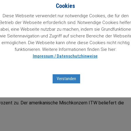
n 84 Wachstumstitel. Mit einem Klick auf den Titel gelangt man 
Cookies
so Zugriff auf Informationen zu unseren „84 Lieblingen“, die un
 das Prädikat Wachstumswert von uns erhalten haben. Das muss
Diese Webseite verwendet nur notwendige Cookies, die für den
Betrieb der Webseite erforderlich sind. Notwendige Cookies helfe
abei, eine Webseite nutzbar zu machen, indem sie Grundfunktion
wie Seitennavigation und Zugriff auf sichere Bereiche der Webseit
ter Aktienbrief unverbindlich testen
mit Sofortfreischaltung
z
ermöglichen. Die Webseite kann ohne diese Cookies nicht richtig
tseiten …
funktionieren. Weitere Informationen finden Sie hier:
Impressum / Datenschutzhinweise
.
tumsaktien in unserem Börsenticker:
Verstanden
Prozent zu. Der amerikanische Mischkonzern ITW beliefert die