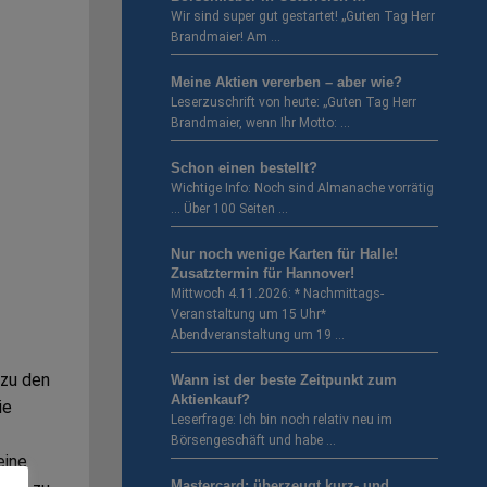
Wir sind super gut gestartet! „Guten Tag Herr
Brandmaier! Am …
Meine Aktien vererben – aber wie?
Leserzuschrift von heute: „Guten Tag Herr
Brandmaier, wenn Ihr Motto: …
Schon einen bestellt?
Wichtige Info: Noch sind Almanache vorrätig
… Über 100 Seiten …
Nur noch wenige Karten für Halle!
Zusatztermin für Hannover!
Mittwoch 4.11.2026: * Nachmittags-
Veranstaltung um 15 Uhr*
Abendveranstaltung um 19 …
 zu den
Wann ist der beste Zeitpunkt zum
Aktienkauf?
ie
Leserfrage: Ich bin noch relativ neu im
Börsengeschäft und habe …
eine
Mastercard: überzeugt kurz- und