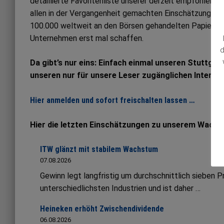
detaillierte Favoritenliste unserer derzeit empfohlene
allen in der Vergangenheit gemachten Einschätzungen. Al
100.000 weltweit an den Börsen gehandelten Papieren
Unternehmen erst mal schaffen.
d
Da gibt’s nur eins: Einfach einmal unseren Stuttgar
unseren nur für unsere Leser zugänglichen Interne
Hier anmelden und sofort freischalten lassen …
Hier die letzten Einschätzungen zu unserem Wachs
ITW glänzt mit stabilem Wachstum
07.08.2026
Gewinn legt langfristig um durchschnittlich sieben 
unterschiedlichsten Industrien und ist daher …
Heineken erhöht Zwischendividende
06.08.2026