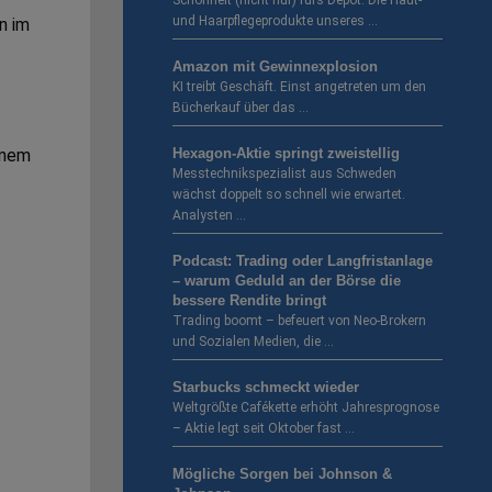
Schönheit (nicht nur) fürs Depot. Die Haut-
und Haarpflegeprodukte unseres …
n im
Amazon mit Gewinnexplosion
KI treibt Geschäft. Einst angetreten um den
Bücherkauf über das …
Hexagon-Aktie springt zweistellig
inem
Messtechnikspezialist aus Schweden
wächst doppelt so schnell wie erwartet.
Analysten …
Podcast: Trading oder Langfristanlage
– warum Geduld an der Börse die
bessere Rendite bringt
Trading boomt – befeuert von Neo-Brokern
und Sozialen Medien, die …
Starbucks schmeckt wieder
Weltgrößte Cafékette erhöht Jahresprognose
– Aktie legt seit Oktober fast …
Mögliche Sorgen bei Johnson &