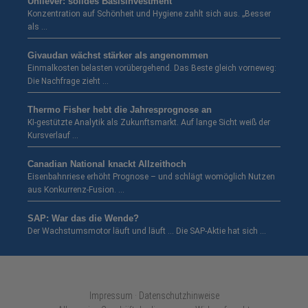
Unilever: solides Basisinvestment
Konzentration auf Schönheit und Hygiene zahlt sich aus. „Besser
als …
Givaudan wächst stärker als angenommen
Einmalkosten belasten vorübergehend. Das Beste gleich vorneweg:
Die Nachfrage zieht …
Thermo Fisher hebt die Jahresprognose an
KI-gestützte Analytik als Zukunftsmarkt. Auf lange Sicht weiß der
Kursverlauf …
Canadian National knackt Allzeithoch
Eisenbahnriese erhöht Prognose – und schlägt womöglich Nutzen
aus Konkurrenz-Fusion. …
SAP: War das die Wende?
Der Wachstumsmotor läuft und läuft … Die SAP-Aktie hat sich …
Impressum · Datenschutzhinweise