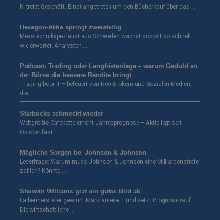
KI treibt Geschäft. Einst angetreten um den Bücherkauf über das …
Hexagon-Aktie springt zweistellig
Messtechnikspezialist aus Schweden wächst doppelt so schnell
wie erwartet. Analysten …
Podcast: Trading oder Langfristanlage – warum Geduld an
der Börse die bessere Rendite bringt
Trading boomt – befeuert von Neo-Brokern und Sozialen Medien,
die …
Starbucks schmeckt wieder
Weltgrößte Cafékette erhöht Jahresprognose – Aktie legt seit
Oktober fast …
Mögliche Sorgen bei Johnson & Johnson
Leserfrage: Warum muss Johnson & Johnson eine Milliardenstrafe
zahlen? Könnte …
Sherwin-Williams gibt ein gutes Bild ab
Farbenhersteller gewinnt Marktanteile – und setzt Prognose rauf.
Die wirtschaftliche …