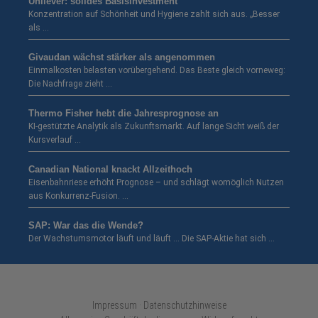
Unilever: solides Basisinvestment
Konzentration auf Schönheit und Hygiene zahlt sich aus. „Besser
als …
Givaudan wächst stärker als angenommen
Einmalkosten belasten vorübergehend. Das Beste gleich vorneweg:
Die Nachfrage zieht …
Thermo Fisher hebt die Jahresprognose an
KI-gestützte Analytik als Zukunftsmarkt. Auf lange Sicht weiß der
Kursverlauf …
Canadian National knackt Allzeithoch
Eisenbahnriese erhöht Prognose – und schlägt womöglich Nutzen
aus Konkurrenz-Fusion. …
SAP: War das die Wende?
Der Wachstumsmotor läuft und läuft … Die SAP-Aktie hat sich …
Impressum · Datenschutzhinweise