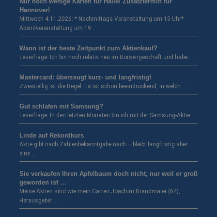
Nur noch wenige Karten für Halle! Zusatztermin für
Hannover!
Mittwoch 4.11.2026: * Nachmittags-Veranstaltung um 15 Uhr*
Abendveranstaltung um 19 …
Wann ist der beste Zeitpunkt zum Aktienkauf?
Leserfrage: Ich bin noch relativ neu im Börsengeschäft und habe …
Mastercard: überzeugt kurz- und langfristig!
Zweistellig ist die Regel. Es ist schon beeindruckend, in welch …
Gut schlafen mit Samsung?
Leserfrage: In den letzten Monaten bin ich mit der Samsung-Aktie …
Linde auf Rekordkurs
Aktie gibt nach Zahlenbekanntgabe nach – bleibt langfristig aber
eine …
Sie verkaufen Ihren Apfelbaum doch nicht, nur weil er groß
geworden ist …
Meine Aktien sind wie mein Garten Joachim Brandmaier (64),
Herausgeber …