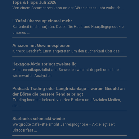
Tops & Flops Juli 2026
Von einem Sommerloch kann an der Börse dieses Jahr wahrlich …
L’Oréal überzeugt einmal mehr
Schönheit (nicht nur) fürs Depot. Die Haut- und Haarpflegeprodukte
unseres …
Amazon mit Gewinnexplosion
KI treibt Geschäft. Einst angetreten um den Bücherkauf über das …
Hexagon-Aktie springt zweistellig
Messtechnikspezialist aus Schweden wächst doppelt so schnell
wie erwartet. Analysten …
Podcast: Trading oder Langfristanlage – warum Geduld an
der Börse die bessere Rendite bringt
Trading boomt – befeuert von Neo-Brokern und Sozialen Medien,
die …
Starbucks schmeckt wieder
Weltgrößte Cafékette erhöht Jahresprognose – Aktie legt seit
Oktober fast …