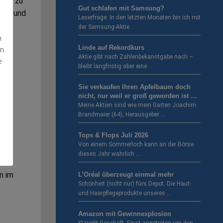
auch zu
Gut schlafen mit Samsung?
ter rund
Leserfrage: In den letzten Monaten bin ich mit
 ein
der Samsung-Aktie …
n
Linde auf Rekordkurs
en
Aktie gibt nach Zahlenbekanntgabe nach –
e
u
bleibt langfristig aber eine …
Sie verkaufen Ihren Apfelbaum doch
nicht, nur weil er groß geworden ist …
Meine Aktien sind wie mein Garten Joachim
Brandmaier (64), Herausgeber …
Tops & Flops Juli 2026
Von einem Sommerloch kann an der Börse
dieses Jahr wahrlich …
n im
L’Oréal überzeugt einmal mehr
Schönheit (nicht nur) fürs Depot. Die Haut-
und Haarpflegeprodukte unseres …
Amazon mit Gewinnexplosion