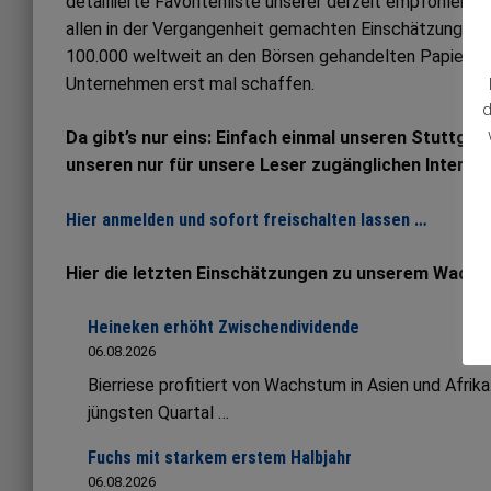
detaillierte Favoritenliste unserer derzeit empfohlene
allen in der Vergangenheit gemachten Einschätzungen. Al
100.000 weltweit an den Börsen gehandelten Papieren
Unternehmen erst mal schaffen.
d
Da gibt’s nur eins: Einfach einmal unseren Stuttgar
unseren nur für unsere Leser zugänglichen Interne
Hier anmelden und sofort freischalten lassen …
Hier die letzten Einschätzungen zu unserem Wachs
Heineken erhöht Zwischendividende
06.08.2026
Bierriese profitiert von Wachstum in Asien und Afrik
jüngsten Quartal …
Fuchs mit starkem erstem Halbjahr
06.08.2026