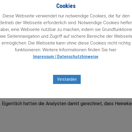
n 84 Wachstumstitel. Mit einem Klick auf den Titel gelangt man 
Cookies
so Zugriff auf Informationen zu unseren „84 Lieblingen“, die un
 das Prädikat Wachstumswert von uns erhalten haben. Das muss
Diese Webseite verwendet nur notwendige Cookies, die für den
Betrieb der Webseite erforderlich sind. Notwendige Cookies helfe
abei, eine Webseite nutzbar zu machen, indem sie Grundfunktion
wie Seitennavigation und Zugriff auf sichere Bereiche der Webseit
ter Aktienbrief unverbindlich testen
mit Sofortfreischaltung
z
ermöglichen. Die Webseite kann ohne diese Cookies nicht richtig
tseiten …
funktionieren. Weitere Informationen finden Sie hier:
Impressum / Datenschutzhinweise
.
tumsaktien in unserem Börsenticker:
Verstanden
a. Eigentlich hatten die Analysten damit gerechnet, dass Heineke