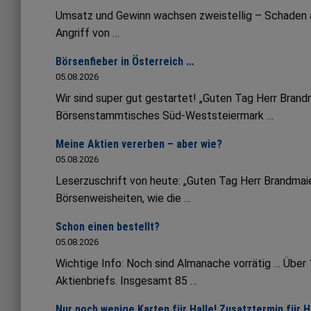
Umsatz und Gewinn wachsen zweistellig – Schaden an 
Angriff von …
Börsenfieber in Österreich …
05.08.2026
Wir sind super gut gestartet! „Guten Tag Herr Bran
Börsenstammtisches Süd-Weststeiermark …
Meine Aktien vererben – aber wie?
05.08.2026
Leserzuschrift von heute: „Guten Tag Herr Brandmaie
Börsenweisheiten, wie die …
Schon einen bestellt?
05.08.2026
Wichtige Info: Noch sind Almanache vorrätig … Übe
Aktienbriefs. Insgesamt 85 …
Nur noch wenige Karten für Halle! Zusatztermin für 