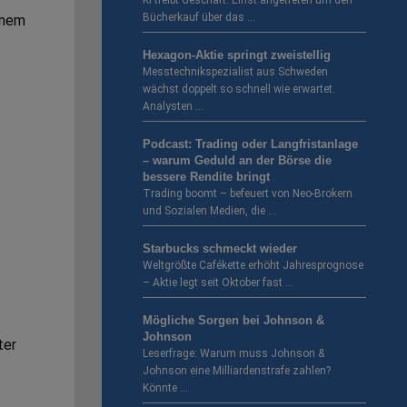
KI treibt Geschäft. Einst angetreten um den
Bücherkauf über das …
inem
Hexagon-Aktie springt zweistellig
Messtechnikspezialist aus Schweden
wächst doppelt so schnell wie erwartet.
Analysten …
Podcast: Trading oder Langfristanlage
– warum Geduld an der Börse die
bessere Rendite bringt
Trading boomt – befeuert von Neo-Brokern
und Sozialen Medien, die …
Starbucks schmeckt wieder
Weltgrößte Cafékette erhöht Jahresprognose
– Aktie legt seit Oktober fast …
Mögliche Sorgen bei Johnson &
Johnson
ter
Leserfrage: Warum muss Johnson &
Johnson eine Milliardenstrafe zahlen?
Könnte …