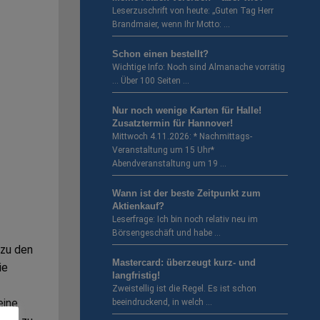
Leserzuschrift von heute: „Guten Tag Herr
Brandmaier, wenn Ihr Motto: …
Schon einen bestellt?
Wichtige Info: Noch sind Almanache vorrätig
… Über 100 Seiten …
Nur noch wenige Karten für Halle!
Zusatztermin für Hannover!
Mittwoch 4.11.2026: * Nachmittags-
Veranstaltung um 15 Uhr*
Abendveranstaltung um 19 …
Wann ist der beste Zeitpunkt zum
Aktienkauf?
Leserfrage: Ich bin noch relativ neu im
Börsengeschäft und habe …
 zu den
Mastercard: überzeugt kurz- und
ie
langfristig!
Zweistellig ist die Regel. Es ist schon
eine
beeindruckend, in welch …