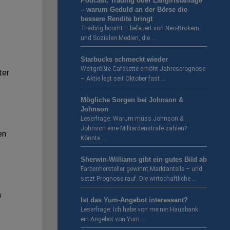
Podcast: Trading oder Langfristanlage
– warum Geduld an der Börse die
bessere Rendite bringt
Trading boomt – befeuert von Neo-Brokern
und Sozialen Medien, die …
Starbucks schmeckt wieder
Weltgrößte Cafékette erhöht Jahresprognose
ter
– Aktie legt seit Oktober fast …
Mögliche Sorgen bei Johnson &
Johnson
Leserfrage: Warum muss Johnson &
Johnson eine Milliardenstrafe zahlen?
en
Könnte …
Sherwin-Williams gibt ein gutes Bild ab
Farbenhersteller gewinnt Marktanteile – und
setzt Prognose rauf. Die wirtschaftliche …
n
Ist das Yum-Angebot interessant?
Leserfrage: Ich habe von meiner Hausbank
ein Angebot von Yum …