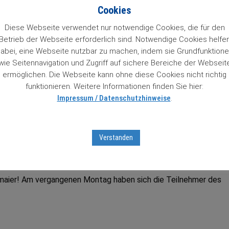
n 84 Wachstumstitel. Mit einem Klick auf den Titel gelangt man 
Cookies
so Zugriff auf Informationen zu unseren „84 Lieblingen“, die un
 das Prädikat Wachstumswert von uns erhalten haben. Das muss
Diese Webseite verwendet nur notwendige Cookies, die für den
Betrieb der Webseite erforderlich sind. Notwendige Cookies helfe
abei, eine Webseite nutzbar zu machen, indem sie Grundfunktion
wie Seitennavigation und Zugriff auf sichere Bereiche der Webseit
ter Aktienbrief unverbindlich testen
mit Sofortfreischaltung
z
ermöglichen. Die Webseite kann ohne diese Cookies nicht richtig
tseiten …
funktionieren. Weitere Informationen finden Sie hier:
Impressum / Datenschutzhinweise
.
tumsaktien in unserem Börsenticker:
Verstanden
dmaier! Am vergangenen Montag haben sich die Teilnehmer des