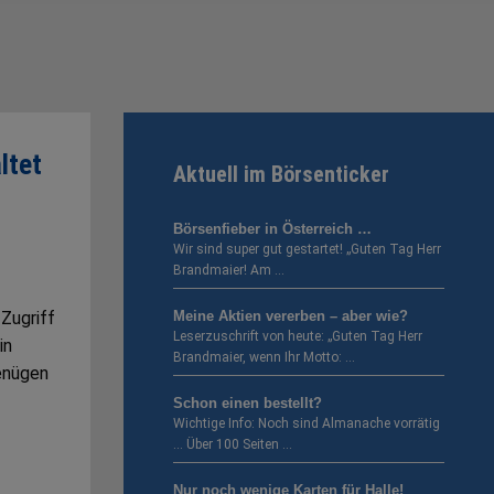
ltet
Aktuell im Börsenticker
Börsenfieber in Österreich …
Wir sind super gut gestartet! „Guten Tag Herr
Brandmaier! Am …
 Zugriff
Meine Aktien vererben – aber wie?
Leserzuschrift von heute: „Guten Tag Herr
in
Brandmaier, wenn Ihr Motto: …
enügen
Schon einen bestellt?
Wichtige Info: Noch sind Almanache vorrätig
… Über 100 Seiten …
Nur noch wenige Karten für Halle!