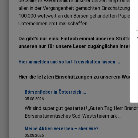
detaillierte Favoritenliste unserer derzeit empfohlene
allen in der Vergangenheit gemachten Einschätzungen. Al
100.000 weltweit an den Börsen gehandelten Papieren
Unternehmen erst mal schaffen.
d
Da gibt’s nur eins: Einfach einmal unseren Stuttgar
unseren nur für unsere Leser zugänglichen Interne
Hier anmelden und sofort freischalten lassen …
Hier die letzten Einschätzungen zu unserem Wachs
Börsenfieber in Österreich …
05.08.2026
Wir sind super gut gestartet! „Guten Tag Herr Bran
Börsenstammtisches Süd-Weststeiermark …
Meine Aktien vererben – aber wie?
05.08.2026