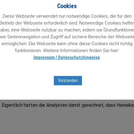
n 84 Wachstumstitel. Mit einem Klick auf den Titel gelangt man 
Cookies
so Zugriff auf Informationen zu unseren „84 Lieblingen“, die un
 das Prädikat Wachstumswert von uns erhalten haben. Das muss
Diese Webseite verwendet nur notwendige Cookies, die für den
Betrieb der Webseite erforderlich sind. Notwendige Cookies helfe
abei, eine Webseite nutzbar zu machen, indem sie Grundfunktion
wie Seitennavigation und Zugriff auf sichere Bereiche der Webseit
ter Aktienbrief unverbindlich testen
mit Sofortfreischaltung
z
ermöglichen. Die Webseite kann ohne diese Cookies nicht richtig
tseiten …
funktionieren. Weitere Informationen finden Sie hier:
Impressum / Datenschutzhinweise
.
tumsaktien in unserem Börsenticker:
Verstanden
a. Eigentlich hatten die Analysten damit gerechnet, dass Heineke