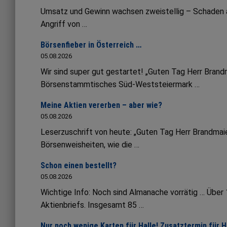
Umsatz und Gewinn wachsen zweistellig – Schaden an 
Angriff von …
Börsenfieber in Österreich …
05.08.2026
Wir sind super gut gestartet! „Guten Tag Herr Bran
Börsenstammtisches Süd-Weststeiermark …
Meine Aktien vererben – aber wie?
05.08.2026
Leserzuschrift von heute: „Guten Tag Herr Brandmaie
Börsenweisheiten, wie die …
Schon einen bestellt?
05.08.2026
Wichtige Info: Noch sind Almanache vorrätig … Übe
Aktienbriefs. Insgesamt 85 …
Nur noch wenige Karten für Halle! Zusatztermin für 