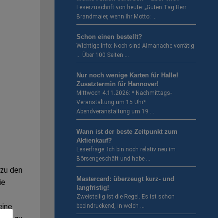
Leserzuschrift von heute: „Guten Tag Herr
Brandmaier, wenn Ihr Motto: …
Schon einen bestellt?
Wichtige Info: Noch sind Almanache vorrätig
… Über 100 Seiten …
Nur noch wenige Karten für Halle!
Zusatztermin für Hannover!
Mittwoch 4.11.2026: * Nachmittags-
Veranstaltung um 15 Uhr*
Abendveranstaltung um 19 …
Wann ist der beste Zeitpunkt zum
Aktienkauf?
Leserfrage: Ich bin noch relativ neu im
Börsengeschäft und habe …
 zu den
Mastercard: überzeugt kurz- und
ie
langfristig!
Zweistellig ist die Regel. Es ist schon
eine
beeindruckend, in welch …