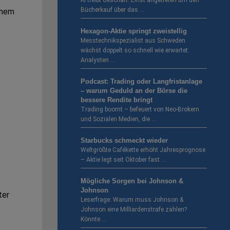
KI treibt Geschäft. Einst angetreten um den
Bücherkauf über das …
inem
Hexagon-Aktie springt zweistellig
Messtechnikspezialist aus Schweden
wächst doppelt so schnell wie erwartet.
Analysten …
Podcast: Trading oder Langfristanlage
– warum Geduld an der Börse die
bessere Rendite bringt
Trading boomt – befeuert von Neo-Brokern
und Sozialen Medien, die …
Starbucks schmeckt wieder
Weltgrößte Cafékette erhöht Jahresprognose
– Aktie legt seit Oktober fast …
Mögliche Sorgen bei Johnson &
Johnson
ter
Leserfrage: Warum muss Johnson &
Johnson eine Milliardenstrafe zahlen?
Könnte …