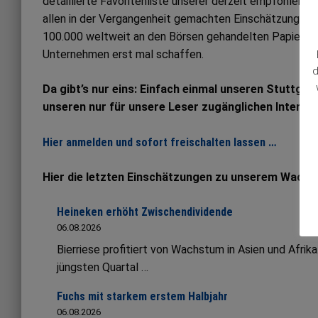
detaillierte Favoritenliste unserer derzeit empfohlene
allen in der Vergangenheit gemachten Einschätzungen. Al
100.000 weltweit an den Börsen gehandelten Papieren
Unternehmen erst mal schaffen.
d
Da gibt’s nur eins: Einfach einmal unseren Stuttgar
unseren nur für unsere Leser zugänglichen Interne
Hier anmelden und sofort freischalten lassen …
Hier die letzten Einschätzungen zu unserem Wachs
Heineken erhöht Zwischendividende
06.08.2026
Bierriese profitiert von Wachstum in Asien und Afrik
jüngsten Quartal …
Fuchs mit starkem erstem Halbjahr
06.08.2026