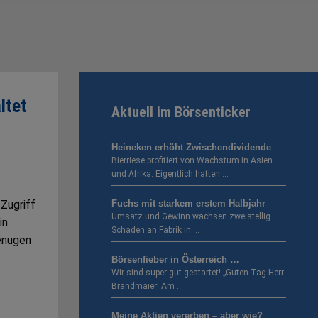
ltet
Aktuell im Börsenticker
Heineken erhöht Zwischendividende
Bierriese profitiert von Wachstum in Asien
und Afrika. Eigentlich hatten …
 Zugriff
Fuchs mit starkem erstem Halbjahr
Umsatz und Gewinn wachsen zweistellig –
in
Schaden an Fabrik in …
enügen
Börsenfieber in Österreich …
Wir sind super gut gestartet! „Guten Tag Herr
Brandmaier! Am …
Meine Aktien vererben – aber wie?