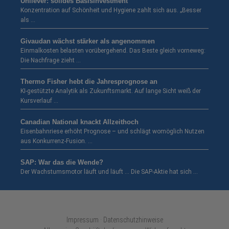
Unilever: solides Basisinvestment
Konzentration auf Schönheit und Hygiene zahlt sich aus. „Besser
als …
Givaudan wächst stärker als angenommen
Einmalkosten belasten vorübergehend. Das Beste gleich vorneweg:
Die Nachfrage zieht …
Thermo Fisher hebt die Jahresprognose an
KI-gestützte Analytik als Zukunftsmarkt. Auf lange Sicht weiß der
Kursverlauf …
Canadian National knackt Allzeithoch
Eisenbahnriese erhöht Prognose – und schlägt womöglich Nutzen
aus Konkurrenz-Fusion. …
SAP: War das die Wende?
Der Wachstumsmotor läuft und läuft … Die SAP-Aktie hat sich …
Impressum · Datenschutzhinweise