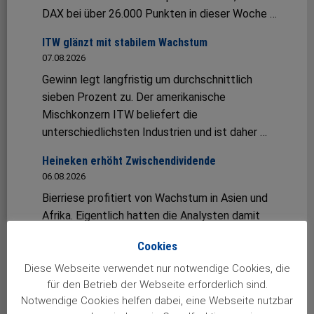
DAX bei über 26.000 Punkten in dieser Woche …
ITW glänzt mit stabilem Wachstum
07.08.2026
Gewinn legt langfristig um durchschnittlich
sieben Prozent zu. Der amerikanische
Mischkonzern ITW beliefert die
unterschiedlichsten Industrien und ist daher …
Heineken erhöht Zwischendividende
06.08.2026
Bierriese profitiert von Wachstum in Asien und
Afrika. Eigentlich hatten die Analysten damit
gerechnet, dass Heineken im jüngsten Quartal …
Cookies
Fuchs mit starkem erstem Halbjahr
Diese Webseite verwendet nur notwendige Cookies, die
06.08.2026
für den Betrieb der Webseite erforderlich sind.
Umsatz und Gewinn wachsen zweistellig –
Notwendige Cookies helfen dabei, eine Webseite nutzbar